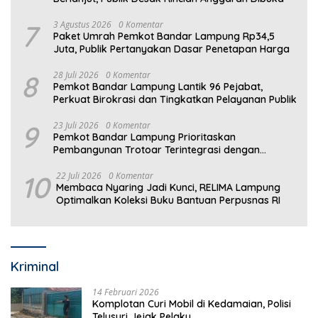
7
3 Agustus 2026
0 Komentar
Paket Umrah Pemkot Bandar Lampung Rp34,5
Juta, Publik Pertanyakan Dasar Penetapan Harga
8
28 Juli 2026
0 Komentar
Pemkot Bandar Lampung Lantik 96 Pejabat,
Perkuat Birokrasi dan Tingkatkan Pelayanan Publik
9
23 Juli 2026
0 Komentar
Pemkot Bandar Lampung Prioritaskan
Pembangunan Trotoar Terintegrasi dengan
Drainase
10
22 Juli 2026
0 Komentar
Membaca Nyaring Jadi Kunci, RELIMA Lampung
Optimalkan Koleksi Buku Bantuan Perpusnas RI
Kriminal
14 Februari 2026
Komplotan Curi Mobil di Kedamaian, Polisi
Telusuri Jejak Pelaku