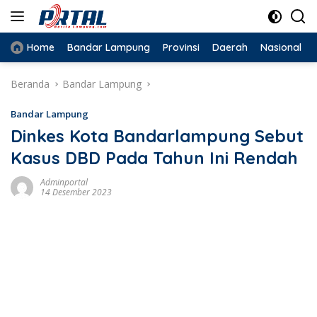
Langsung
ke
konten
Home
Bandar Lampung
Provinsi
Daerah
Nasional
Beranda
Bandar Lampung
Bandar Lampung
Dinkes Kota Bandarlampung Sebut
Kasus DBD Pada Tahun Ini Rendah
Adminportal
14 Desember 2023