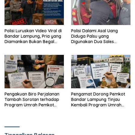
Polisi Luruskan Video Viral di
Polisi Dalami Asal Uang
Bandar Lampung, Pria yang
Diduga Palsu yang
Diamankan Bukan Begal
Digunakan Dua Sales
Melainkan Terduga Pencuri
Bertransaksi di Bandar
Kotak Amal
Lampung
Pengakuan Biro Perjalanan
Pengamat Dorong Pemkot
Tambah Sorotan terhadap
Bandar Lampung Tinjau
Program Umrah Pemkot
Kembali Program Umrah
Bandar Lampung
Gratis