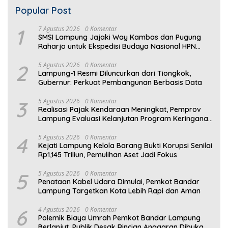
Popular Post
1
7 Agustus 2026
0 Komentar
SMSI Lampung Jajaki Way Kambas dan Pugung
Raharjo untuk Ekspedisi Budaya Nasional HPN
2027
2
5 Agustus 2026
0 Komentar
Lampung-1 Resmi Diluncurkan dari Tiongkok,
Gubernur: Perkuat Pembangunan Berbasis Data
3
5 Agustus 2026
0 Komentar
Realisasi Pajak Kendaraan Meningkat, Pemprov
Lampung Evaluasi Kelanjutan Program Keringanan
PKB
4
5 Agustus 2026
0 Komentar
Kejati Lampung Kelola Barang Bukti Korupsi Senilai
Rp1,145 Triliun, Pemulihan Aset Jadi Fokus
5
5 Agustus 2026
0 Komentar
Penataan Kabel Udara Dimulai, Pemkot Bandar
Lampung Targetkan Kota Lebih Rapi dan Aman
6
4 Agustus 2026
0 Komentar
Polemik Biaya Umrah Pemkot Bandar Lampung
Berlanjut, Publik Desak Rincian Anggaran Dibuka