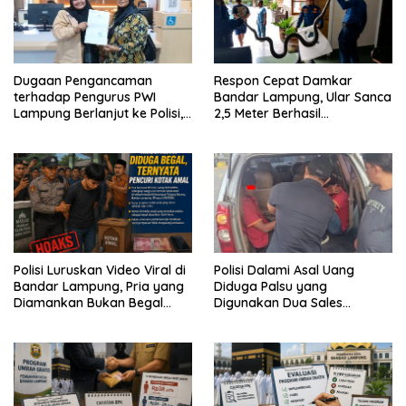
Dugaan Pengancaman
Respon Cepat Damkar
terhadap Pengurus PWI
Bandar Lampung, Ular Sanca
Lampung Berlanjut ke Polisi,
2,5 Meter Berhasil
Legislator Soroti Peran
Diamankan dari Rumah
Aparat Lingkungan
Warga
Polisi Luruskan Video Viral di
Polisi Dalami Asal Uang
Bandar Lampung, Pria yang
Diduga Palsu yang
Diamankan Bukan Begal
Digunakan Dua Sales
Melainkan Terduga Pencuri
Bertransaksi di Bandar
Kotak Amal
Lampung