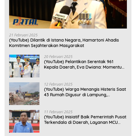
21 Februari 2025
(YouTube) Dilantik di Istana Negara, Hamartoni Ahadis
Komitmen Sejahterakan Masyarakat
20 Februari 2025
(YouTube) Pelantikan Serentak 961
Kepala Daerah, Eva Dwiana: Momentum
Perkuat Kebersamaan
12 Februari 2025
(YouTube) Warga Menangis Histeris Saat
43 Rumah Digusur di Lampung,
Kompensasi Rp2,5 Juta Dinilai Tak
Layak
11 Februari 2025
(YouTube) Inisiatif Baik Pemerintah Pusat
Terkendala di Daerah, Layanan MCU
Gratis di Bandar Lampung Belum
Optimal