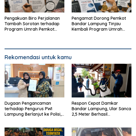
Pengakuan Biro Perjalanan
Pengamat Dorong Pemkot
Tambah Sorotan terhadap
Bandar Lampung Tinjau
Program Umrah Pemkot
Kembali Program Umrah
Bandar Lampung
Gratis
Rekomendasi untuk kamu
Dugaan Pengancaman
Respon Cepat Damkar
terhadap Pengurus PWI
Bandar Lampung, Ular Sanca
Lampung Berlanjut ke Polisi,
2,5 Meter Berhasil
Legislator Soroti Peran
Diamankan dari Rumah
Aparat Lingkungan
Warga