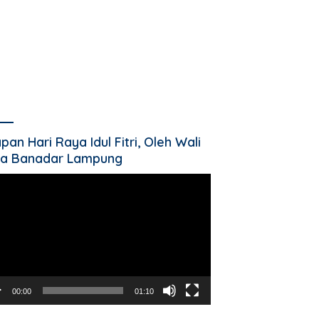
pan Hari Raya Idul Fitri, Oleh Wali
a Banadar Lampung
utar
o
00:00
01:10