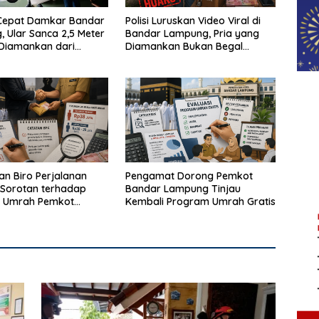
Cepat Damkar Bandar
Polisi Luruskan Video Viral di
 Ular Sanca 2,5 Meter
Bandar Lampung, Pria yang
 Diamankan dari
Diamankan Bukan Begal
Warga
Melainkan Terduga Pencuri
Kotak Amal
n Biro Perjalanan
Pengamat Dorong Pemkot
Sorotan terhadap
Bandar Lampung Tinjau
 Umrah Pemkot
Kembali Program Umrah Gratis
Lampung