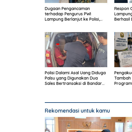
Dugaan Pengancaman
Respon 
terhadap Pengurus PWI
Lampung,
Lampung Berlanjut ke Polisi,
Berhasil
Legislator Soroti Peran Aparat
Rumah 
Lingkungan
Polisi Dalami Asal Uang Diduga
Pengakua
Palsu yang Digunakan Dua
Tambah 
Sales Bertransaksi di Bandar
Program
Lampung
Bandar 
Rekomendasi untuk kamu