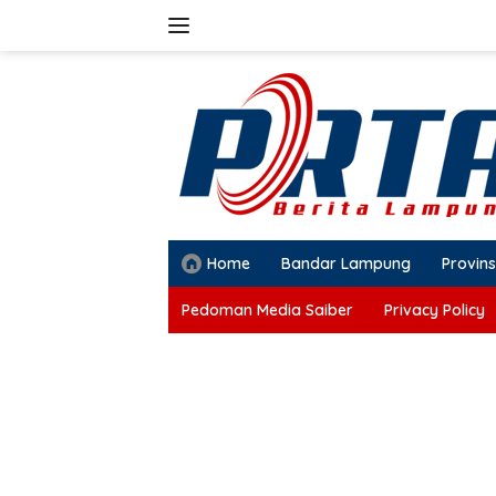
Langsung
ke
konten
Home
Bandar Lampung
Provins
Pedoman Media Saiber
Privacy Policy