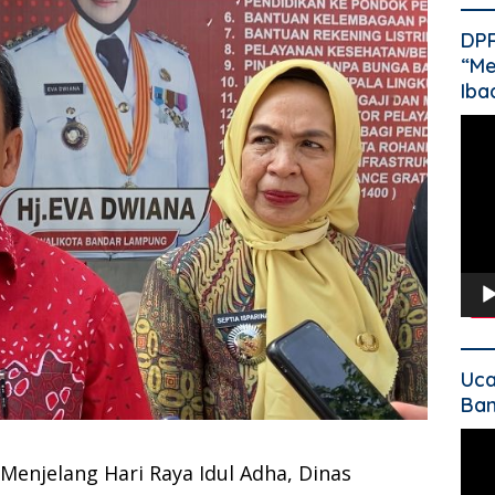
DP
“Me
Iba
Pem
Vide
Uca
Ban
Pem
Vide
Menjelang Hari Raya Idul Adha, Dinas