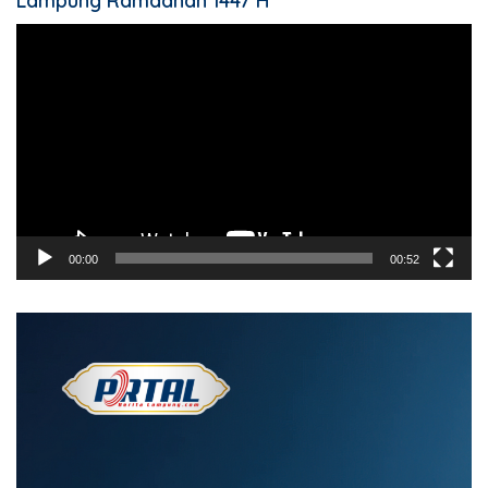
Lampung Ramadhan 1447 H
Pemutar
Video
00:00
00:52