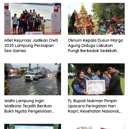
Atlet Kejurnas Jadikan OWS
Oknum Kepala Dusun Margo
2025 Lampung Persiapan
Agung Diduga Lakukan
Sea Games
Pungli Berkedok Sedekah
Bumi
Walhi Lampung Ingin
Pj. Bupati Nukman Pimpin
Walikota Terpilih Berikan
Upacara Peringatan Hari
Bukti Nyata Pengelolaan
Kopri, Kesehatan Nasional,
Lingkungan
Pgri dan Hari Cinta Puspa.