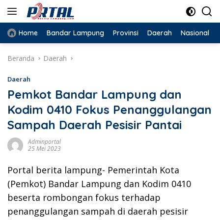
Langsung
ke
konten
Home
Bandar Lampung
Provinsi
Daerah
Nasional
Beranda
Daerah
Daerah
Pemkot Bandar Lampung dan
Kodim 0410 Fokus Penanggulangan
Sampah Daerah Pesisir Pantai
Adminportal
25 Mei 2023
Portal berita lampung- Pemerintah Kota
(Pemkot) Bandar Lampung dan Kodim 0410
beserta rombongan fokus terhadap
penanggulangan sampah di daerah pesisir