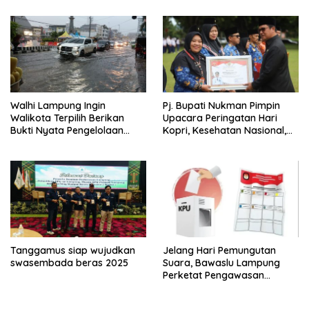
Walhi Lampung Ingin
Pj. Bupati Nukman Pimpin
Walikota Terpilih Berikan
Upacara Peringatan Hari
Bukti Nyata Pengelolaan
Kopri, Kesehatan Nasional,
Lingkungan
Pgri dan Hari Cinta Puspa.
Tanggamus siap wujudkan
Jelang Hari Pemungutan
swasembada beras 2025
Suara, Bawaslu Lampung
Perketat Pengawasan
Distribusi Logistik Pemilihan