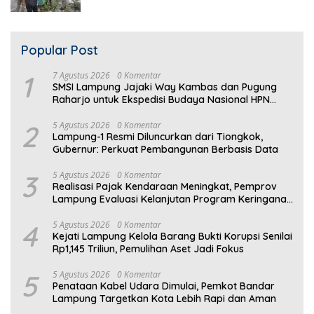
Warga Rusak
Popular Post
1
7 Agustus 2026
0 Komentar
SMSI Lampung Jajaki Way Kambas dan Pugung
Raharjo untuk Ekspedisi Budaya Nasional HPN
2027
2
5 Agustus 2026
0 Komentar
Lampung-1 Resmi Diluncurkan dari Tiongkok,
Gubernur: Perkuat Pembangunan Berbasis Data
3
5 Agustus 2026
0 Komentar
Realisasi Pajak Kendaraan Meningkat, Pemprov
Lampung Evaluasi Kelanjutan Program Keringanan
PKB
4
5 Agustus 2026
0 Komentar
Kejati Lampung Kelola Barang Bukti Korupsi Senilai
Rp1,145 Triliun, Pemulihan Aset Jadi Fokus
5
5 Agustus 2026
0 Komentar
Penataan Kabel Udara Dimulai, Pemkot Bandar
Lampung Targetkan Kota Lebih Rapi dan Aman