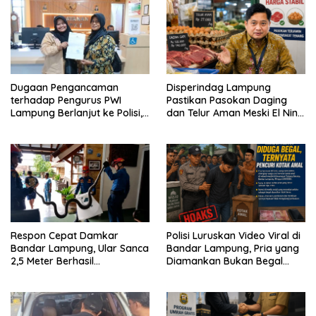
Dugaan Pengancaman
Disperindag Lampung
terhadap Pengurus PWI
Pastikan Pasokan Daging
Lampung Berlanjut ke Polisi,
dan Telur Aman Meski El Nino
Legislator Soroti Peran
Mulai Mengancam
Aparat Lingkungan
Respon Cepat Damkar
Polisi Luruskan Video Viral di
Bandar Lampung, Ular Sanca
Bandar Lampung, Pria yang
2,5 Meter Berhasil
Diamankan Bukan Begal
Diamankan dari Rumah
Melainkan Terduga Pencuri
Warga
Kotak Amal