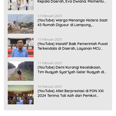
Kepala Daerah, Eva Dwiana: Momentum
Perkuat Kebersamaan
12 Februari 2025
(YouTube) Warga Menangis Histeris Saat
43 Rumah Digusur di Lampung,
Kompensasi Rp2,5 Juta Dinilai Tak
Layak
11 Februari 2025
(YouTube) Inisiatif Baik Pemerintah Pusat
Terkendala di Daerah, Layanan MCU
Gratis di Bandar Lampung Belum
Optimal
11 Februari 2025
(YouTube) Demi Kurangi Kecelakaan,
Tim Ruqyah Syar’iyah Gelar Ruqyah di
Jalan Ir. Sutami
10 Februari 2025
(YouTube) Atlet Berprestasi di PON XXI
2024 Terima Tali Asih dari Pemkot
Bandar Lampung