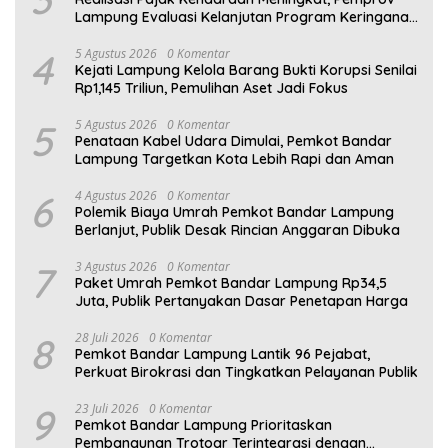
Lampung Evaluasi Kelanjutan Program Keringanan
PKB
4
5 Agustus 2026
0 Komentar
Kejati Lampung Kelola Barang Bukti Korupsi Senilai
Rp1,145 Triliun, Pemulihan Aset Jadi Fokus
5
5 Agustus 2026
0 Komentar
Penataan Kabel Udara Dimulai, Pemkot Bandar
Lampung Targetkan Kota Lebih Rapi dan Aman
6
4 Agustus 2026
0 Komentar
Polemik Biaya Umrah Pemkot Bandar Lampung
Berlanjut, Publik Desak Rincian Anggaran Dibuka
7
3 Agustus 2026
0 Komentar
Paket Umrah Pemkot Bandar Lampung Rp34,5
Juta, Publik Pertanyakan Dasar Penetapan Harga
8
28 Juli 2026
0 Komentar
Pemkot Bandar Lampung Lantik 96 Pejabat,
Perkuat Birokrasi dan Tingkatkan Pelayanan Publik
9
23 Juli 2026
0 Komentar
Pemkot Bandar Lampung Prioritaskan
Pembangunan Trotoar Terintegrasi dengan