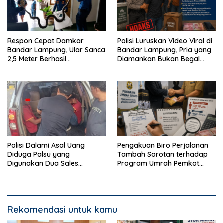
Respon Cepat Damkar
Polisi Luruskan Video Viral di
Bandar Lampung, Ular Sanca
Bandar Lampung, Pria yang
2,5 Meter Berhasil
Diamankan Bukan Begal
Diamankan dari Rumah
Melainkan Terduga Pencuri
Warga
Kotak Amal
Polisi Dalami Asal Uang
Pengakuan Biro Perjalanan
Diduga Palsu yang
Tambah Sorotan terhadap
Digunakan Dua Sales
Program Umrah Pemkot
Bertransaksi di Bandar
Bandar Lampung
Lampung
Rekomendasi untuk kamu