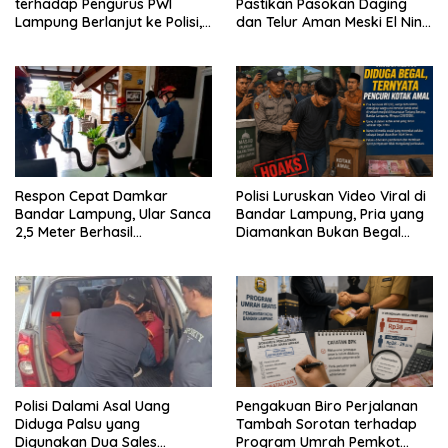
terhadap Pengurus PWI
Pastikan Pasokan Daging
Lampung Berlanjut ke Polisi,
dan Telur Aman Meski El Nino
Legislator Soroti Peran
Mulai Mengancam
Aparat Lingkungan
Respon Cepat Damkar
Polisi Luruskan Video Viral di
Bandar Lampung, Ular Sanca
Bandar Lampung, Pria yang
2,5 Meter Berhasil
Diamankan Bukan Begal
Diamankan dari Rumah
Melainkan Terduga Pencuri
Warga
Kotak Amal
Polisi Dalami Asal Uang
Pengakuan Biro Perjalanan
Diduga Palsu yang
Tambah Sorotan terhadap
Digunakan Dua Sales
Program Umrah Pemkot