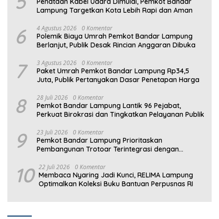
5
Penataan Kabel Udara Dimulai, Pemkot Bandar
Lampung Targetkan Kota Lebih Rapi dan Aman
6
4 Agustus 2026
0 Komentar
Polemik Biaya Umrah Pemkot Bandar Lampung
Berlanjut, Publik Desak Rincian Anggaran Dibuka
7
3 Agustus 2026
0 Komentar
Paket Umrah Pemkot Bandar Lampung Rp34,5
Juta, Publik Pertanyakan Dasar Penetapan Harga
8
28 Juli 2026
0 Komentar
Pemkot Bandar Lampung Lantik 96 Pejabat,
Perkuat Birokrasi dan Tingkatkan Pelayanan Publik
9
23 Juli 2026
0 Komentar
Pemkot Bandar Lampung Prioritaskan
Pembangunan Trotoar Terintegrasi dengan
Drainase
10
22 Juli 2026
0 Komentar
Membaca Nyaring Jadi Kunci, RELIMA Lampung
Optimalkan Koleksi Buku Bantuan Perpusnas RI