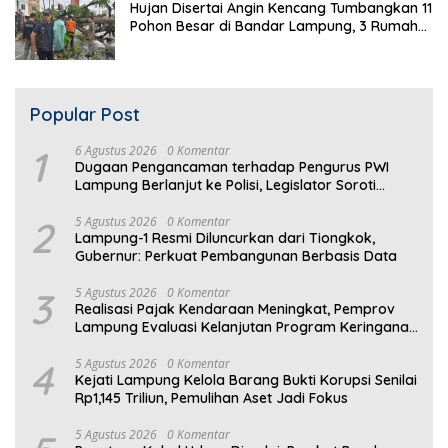
Hujan Disertai Angin Kencang Tumbangkan 11
Pohon Besar di Bandar Lampung, 3 Rumah
Warga Rusak
Popular Post
1
6 Agustus 2026
0 Komentar
Dugaan Pengancaman terhadap Pengurus PWI
Lampung Berlanjut ke Polisi, Legislator Soroti
Peran Aparat Lingkungan
2
5 Agustus 2026
0 Komentar
Lampung-1 Resmi Diluncurkan dari Tiongkok,
Gubernur: Perkuat Pembangunan Berbasis Data
3
5 Agustus 2026
0 Komentar
Realisasi Pajak Kendaraan Meningkat, Pemprov
Lampung Evaluasi Kelanjutan Program Keringanan
PKB
4
5 Agustus 2026
0 Komentar
Kejati Lampung Kelola Barang Bukti Korupsi Senilai
Rp1,145 Triliun, Pemulihan Aset Jadi Fokus
5 Agustus 2026
0 Komentar