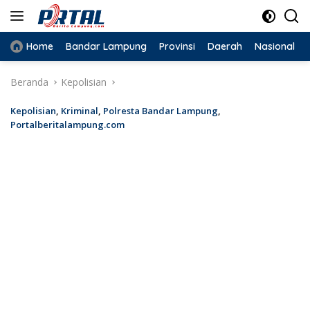
Langsung
ke
konten
Home
Bandar Lampung
Provinsi
Daerah
Nasional
Beranda
Kepolisian
Kepolisian
,
Kriminal
,
Polresta Bandar Lampung
,
Portalberitalampung.com