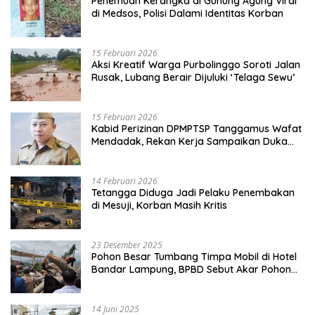
Penemuan Kerangka di Gunung Agung Viral
di Medsos, Polisi Dalami Identitas Korban
15 Februari 2026
Aksi Kreatif Warga Purbolinggo Soroti Jalan
Rusak, Lubang Berair Dijuluki ‘Telaga Sewu’
15 Februari 2026
Kabid Perizinan DPMPTSP Tanggamus Wafat
Mendadak, Rekan Kerja Sampaikan Duka
Mendalam
14 Februari 2026
Tetangga Diduga Jadi Pelaku Penembakan
di Mesuji, Korban Masih Kritis
23 Desember 2025
Pohon Besar Tumbang Timpa Mobil di Hotel
Bandar Lampung, BPBD Sebut Akar Pohon
Lapuk
14 Juni 2025