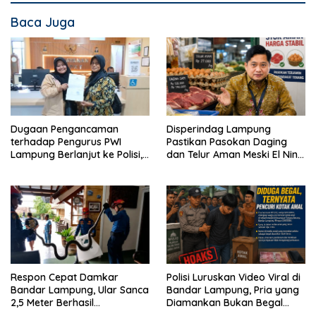
Baca Juga
Dugaan Pengancaman
Disperindag Lampung
terhadap Pengurus PWI
Pastikan Pasokan Daging
Lampung Berlanjut ke Polisi,
dan Telur Aman Meski El Nino
Legislator Soroti Peran
Mulai Mengancam
Aparat Lingkungan
Respon Cepat Damkar
Polisi Luruskan Video Viral di
Bandar Lampung, Ular Sanca
Bandar Lampung, Pria yang
2,5 Meter Berhasil
Diamankan Bukan Begal
Diamankan dari Rumah
Melainkan Terduga Pencuri