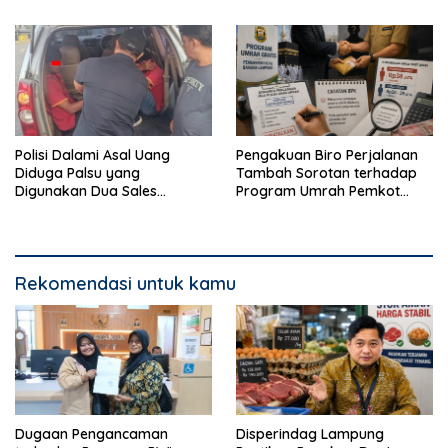
Warga
Kotak Amal
Polisi Dalami Asal Uang
Pengakuan Biro Perjalanan
Diduga Palsu yang
Tambah Sorotan terhadap
Digunakan Dua Sales
Program Umrah Pemkot
Bertransaksi di Bandar
Bandar Lampung
Lampung
Rekomendasi untuk kamu
Dugaan Pengancaman
Disperindag Lampung