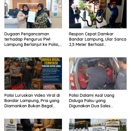
Dugaan Pengancaman
Respon Cepat Damkar
terhadap Pengurus PWI
Bandar Lampung, Ular Sanca
Lampung Berlanjut ke Polisi,
2,5 Meter Berhasil
Legislator Soroti Peran
Diamankan dari Rumah
Aparat Lingkungan
Warga
Polisi Luruskan Video Viral di
Polisi Dalami Asal Uang
Bandar Lampung, Pria yang
Diduga Palsu yang
Diamankan Bukan Begal
Digunakan Dua Sales
Melainkan Terduga Pencuri
Bertransaksi di Bandar
Kotak Amal
Lampung