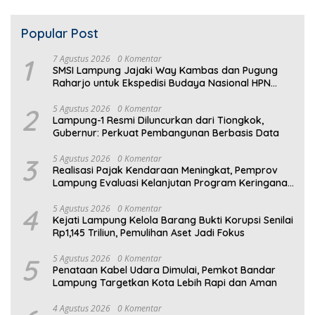
Popular Post
1
7 Agustus 2026
0 Komentar
SMSI Lampung Jajaki Way Kambas dan Pugung
Raharjo untuk Ekspedisi Budaya Nasional HPN
2027
2
5 Agustus 2026
0 Komentar
Lampung-1 Resmi Diluncurkan dari Tiongkok,
Gubernur: Perkuat Pembangunan Berbasis Data
3
5 Agustus 2026
0 Komentar
Realisasi Pajak Kendaraan Meningkat, Pemprov
Lampung Evaluasi Kelanjutan Program Keringanan
PKB
4
5 Agustus 2026
0 Komentar
Kejati Lampung Kelola Barang Bukti Korupsi Senilai
Rp1,145 Triliun, Pemulihan Aset Jadi Fokus
5
5 Agustus 2026
0 Komentar
Penataan Kabel Udara Dimulai, Pemkot Bandar
Lampung Targetkan Kota Lebih Rapi dan Aman
4 Agustus 2026
0 Komentar