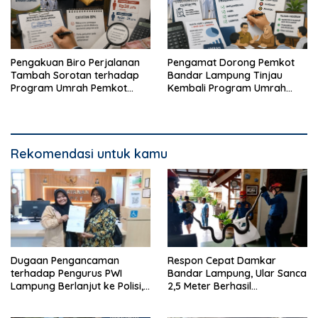
Pengakuan Biro Perjalanan
Pengamat Dorong Pemkot
Tambah Sorotan terhadap
Bandar Lampung Tinjau
Program Umrah Pemkot
Kembali Program Umrah
Bandar Lampung
Gratis
Rekomendasi untuk kamu
Dugaan Pengancaman
Respon Cepat Damkar
terhadap Pengurus PWI
Bandar Lampung, Ular Sanca
Lampung Berlanjut ke Polisi,
2,5 Meter Berhasil
Legislator Soroti Peran
Diamankan dari Rumah
Aparat Lingkungan
Warga