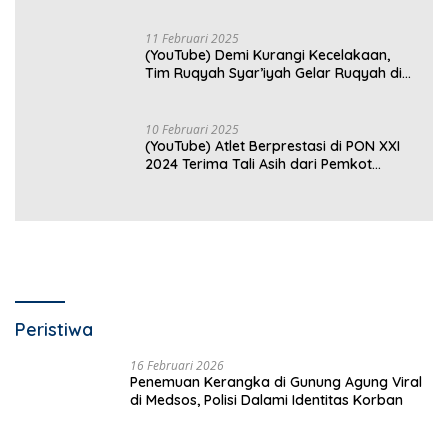
Gratis di Bandar Lampung Belum
Optimal
11 Februari 2025
(YouTube) Demi Kurangi Kecelakaan,
Tim Ruqyah Syar’iyah Gelar Ruqyah di
Jalan Ir. Sutami
10 Februari 2025
(YouTube) Atlet Berprestasi di PON XXI
2024 Terima Tali Asih dari Pemkot
Bandar Lampung
Peristiwa
16 Februari 2026
Penemuan Kerangka di Gunung Agung Viral
di Medsos, Polisi Dalami Identitas Korban