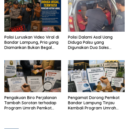
Polisi Luruskan Video Viral di
Polisi Dalami Asal Uang
Bandar Lampung, Pria yang
Diduga Palsu yang
Diamankan Bukan Begal
Digunakan Dua Sales
Melainkan Terduga Pencuri
Bertransaksi di Bandar
Kotak Amal
Lampung
Pengakuan Biro Perjalanan
Pengamat Dorong Pemkot
Tambah Sorotan terhadap
Bandar Lampung Tinjau
Program Umrah Pemkot
Kembali Program Umrah
Bandar Lampung
Gratis