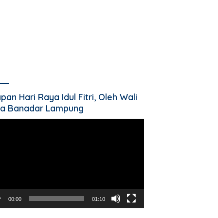
pan Hari Raya Idul Fitri, Oleh Wali
a Banadar Lampung
utar
o
00:00
01:10