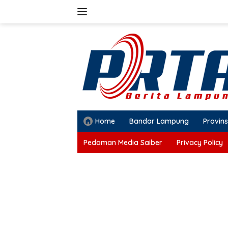
Langsung
ke
konten
Home
Bandar Lampung
Provins
Pedoman Media Saiber
Privacy Policy