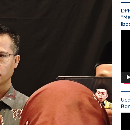
DP
“Me
Iba
Pem
Vide
Uca
Ban
Pem
Vide