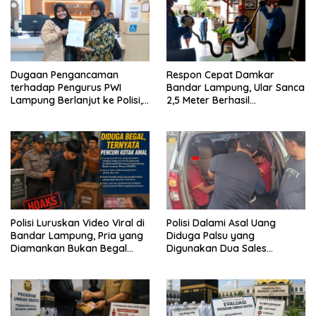
Dugaan Pengancaman
Respon Cepat Damkar
terhadap Pengurus PWI
Bandar Lampung, Ular Sanca
Lampung Berlanjut ke Polisi,
2,5 Meter Berhasil
Legislator Soroti Peran
Diamankan dari Rumah
Aparat Lingkungan
Warga
Polisi Luruskan Video Viral di
Polisi Dalami Asal Uang
Bandar Lampung, Pria yang
Diduga Palsu yang
Diamankan Bukan Begal
Digunakan Dua Sales
Melainkan Terduga Pencuri
Bertransaksi di Bandar
Kotak Amal
Lampung