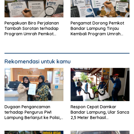
Pengakuan Biro Perjalanan
Pengamat Dorong Pemkot
Tambah Sorotan terhadap
Bandar Lampung Tinjau
Program Umrah Pemkot
Kembali Program Umrah
Bandar Lampung
Gratis
Rekomendasi untuk kamu
Dugaan Pengancaman
Respon Cepat Damkar
terhadap Pengurus PWI
Bandar Lampung, Ular Sanca
Lampung Berlanjut ke Polisi,
2,5 Meter Berhasil
Legislator Soroti Peran
Diamankan dari Rumah
Aparat Lingkungan
Warga