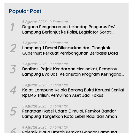
Popular Post
1
6 Agustus 2026
0 Komentar
Dugaan Pengancaman terhadap Pengurus PWI
Lampung Berlanjut ke Polisi, Legislator Soroti
Peran Aparat Lingkungan
2
5 Agustus 2026
0 Komentar
Lampung-1 Resmi Diluncurkan dari Tiongkok,
Gubernur: Perkuat Pembangunan Berbasis Data
3
5 Agustus 2026
0 Komentar
Realisasi Pajak Kendaraan Meningkat, Pemprov
Lampung Evaluasi Kelanjutan Program Keringanan
PKB
4
5 Agustus 2026
0 Komentar
Kejati Lampung Kelola Barang Bukti Korupsi Senilai
Rp1,145 Triliun, Pemulihan Aset Jadi Fokus
5
5 Agustus 2026
0 Komentar
Penataan Kabel Udara Dimulai, Pemkot Bandar
Lampung Targetkan Kota Lebih Rapi dan Aman
6
4 Agustus 2026
0 Komentar
Polemik Biaya Umrah Pemkot Bandar Lampung