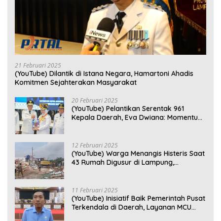
21 Februari 2025
(YouTube) Dilantik di Istana Negara, Hamartoni Ahadis
Komitmen Sejahterakan Masyarakat
20 Februari 2025
(YouTube) Pelantikan Serentak 961
Kepala Daerah, Eva Dwiana: Momentum
Perkuat Kebersamaan
12 Februari 2025
(YouTube) Warga Menangis Histeris Saat
43 Rumah Digusur di Lampung,
Kompensasi Rp2,5 Juta Dinilai Tak
Layak
11 Februari 2025
(YouTube) Inisiatif Baik Pemerintah Pusat
Terkendala di Daerah, Layanan MCU
Gratis di Bandar Lampung Belum