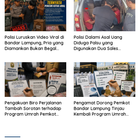
Polisi Luruskan Video Viral di
Polisi Dalami Asal Uang
Bandar Lampung, Pria yang
Diduga Palsu yang
Diamankan Bukan Begal
Digunakan Dua Sales
Melainkan Terduga Pencuri
Bertransaksi di Bandar
Kotak Amal
Lampung
Pengakuan Biro Perjalanan
Pengamat Dorong Pemkot
Tambah Sorotan terhadap
Bandar Lampung Tinjau
Program Umrah Pemkot
Kembali Program Umrah
Bandar Lampung
Gratis