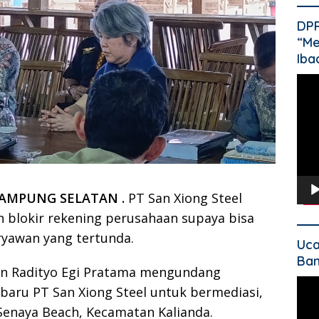
DP
“Me
Iba
Pem
Vide
AMPUNG SELATAN .
PT San Xiong Steel
blokir rekening perusahaan supaya bisa
yawan yang tertunda.
Uca
Ban
an Radityo Egi Pratama mengundang
Pem
ru PT San Xiong Steel untuk bermediasi,
Vide
i Senaya Beach, Kecamatan Kalianda.