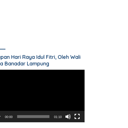
pan Hari Raya Idul Fitri, Oleh Wali
a Banadar Lampung
utar
o
00:00
01:10