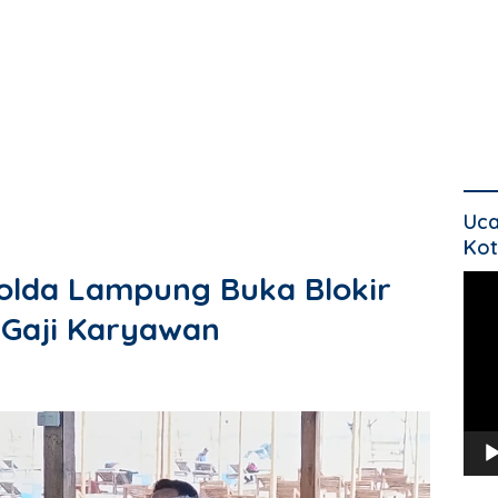
Uca
Kot
olda Lampung Buka Blokir
Pem
Vide
 Gaji Karyawan