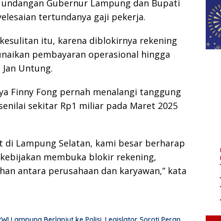
hi undangan Gubernur Lampung dan Bupati
esaian tertundanya gaji pekerja.
esulitan itu, karena diblokirnya rekening
unaikan pembayaran operasional hingga
 Jan Untung.
nya Finny Fong pernah menalangi tanggung
enilai sekitar Rp1 miliar pada Maret 2025
t di Lampung Selatan, kami besar berharap
kebijakan membuka blokir rekening,
ahan antara perusahaan dan karyawan,” kata
Lampung Berlanjut ke Polisi, Legislator Soroti Peran