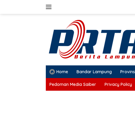
Langsung
ke
konten
Home
Bandar Lampung
Provins
Pedoman Media Saiber
Privacy Policy