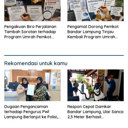
Pengakuan Biro Perjalanan
Pengamat Dorong Pemkot
Tambah Sorotan terhadap
Bandar Lampung Tinjau
Program Umrah Pemkot
Kembali Program Umrah
Bandar Lampung
Gratis
Rekomendasi untuk kamu
Dugaan Pengancaman
Respon Cepat Damkar
terhadap Pengurus PWI
Bandar Lampung, Ular Sanca
Lampung Berlanjut ke Polisi,
2,5 Meter Berhasil
Legislator Soroti Peran
Diamankan dari Rumah
Aparat Lingkungan
Warga