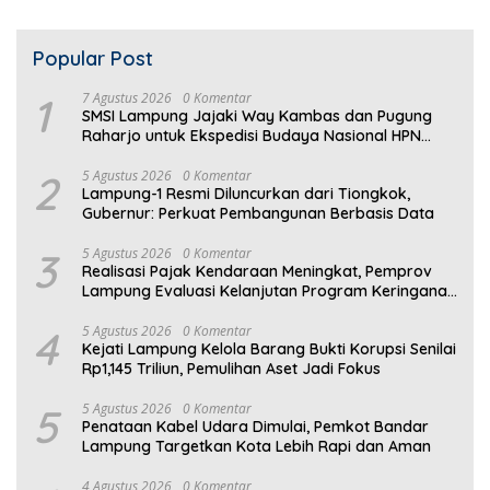
Popular Post
1
7 Agustus 2026
0 Komentar
SMSI Lampung Jajaki Way Kambas dan Pugung
Raharjo untuk Ekspedisi Budaya Nasional HPN
2027
2
5 Agustus 2026
0 Komentar
Lampung-1 Resmi Diluncurkan dari Tiongkok,
Gubernur: Perkuat Pembangunan Berbasis Data
3
5 Agustus 2026
0 Komentar
Realisasi Pajak Kendaraan Meningkat, Pemprov
Lampung Evaluasi Kelanjutan Program Keringanan
PKB
4
5 Agustus 2026
0 Komentar
Kejati Lampung Kelola Barang Bukti Korupsi Senilai
Rp1,145 Triliun, Pemulihan Aset Jadi Fokus
5
5 Agustus 2026
0 Komentar
Penataan Kabel Udara Dimulai, Pemkot Bandar
Lampung Targetkan Kota Lebih Rapi dan Aman
4 Agustus 2026
0 Komentar