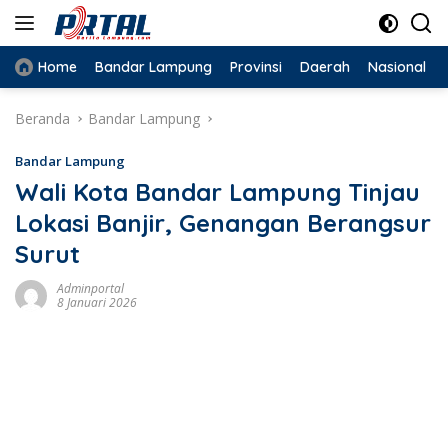
Langsung
ke
konten
Home
Bandar Lampung
Provinsi
Daerah
Nasional
Beranda
Bandar Lampung
Bandar Lampung
Wali Kota Bandar Lampung Tinjau
Lokasi Banjir, Genangan Berangsur
Surut
Adminportal
8 Januari 2026