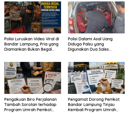
Polisi Luruskan Video Viral di
Polisi Dalami Asal Uang
Bandar Lampung, Pria yang
Diduga Palsu yang
Diamankan Bukan Begal
Digunakan Dua Sales
Melainkan Terduga Pencuri
Bertransaksi di Bandar
Kotak Amal
Lampung
Pengakuan Biro Perjalanan
Pengamat Dorong Pemkot
Tambah Sorotan terhadap
Bandar Lampung Tinjau
Program Umrah Pemkot
Kembali Program Umrah
Bandar Lampung
Gratis