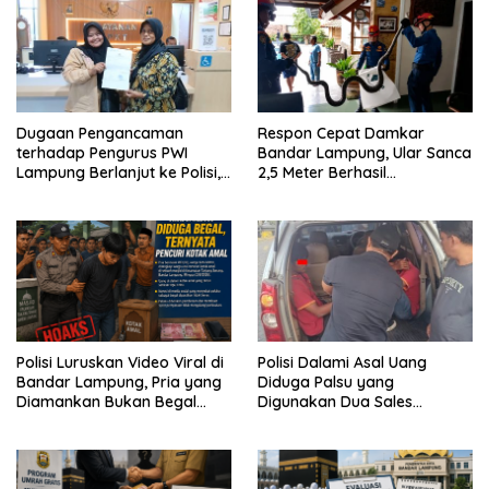
Dugaan Pengancaman
Respon Cepat Damkar
terhadap Pengurus PWI
Bandar Lampung, Ular Sanca
Lampung Berlanjut ke Polisi,
2,5 Meter Berhasil
Legislator Soroti Peran
Diamankan dari Rumah
Aparat Lingkungan
Warga
Polisi Luruskan Video Viral di
Polisi Dalami Asal Uang
Bandar Lampung, Pria yang
Diduga Palsu yang
Diamankan Bukan Begal
Digunakan Dua Sales
Melainkan Terduga Pencuri
Bertransaksi di Bandar
Kotak Amal
Lampung