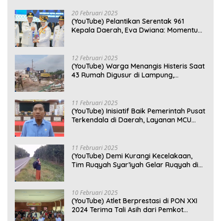
20 Februari 2025
(YouTube) Pelantikan Serentak 961
Kepala Daerah, Eva Dwiana: Momentum
Perkuat Kebersamaan
12 Februari 2025
(YouTube) Warga Menangis Histeris Saat
43 Rumah Digusur di Lampung,
Kompensasi Rp2,5 Juta Dinilai Tak
Layak
11 Februari 2025
(YouTube) Inisiatif Baik Pemerintah Pusat
Terkendala di Daerah, Layanan MCU
Gratis di Bandar Lampung Belum
Optimal
11 Februari 2025
(YouTube) Demi Kurangi Kecelakaan,
Tim Ruqyah Syar’iyah Gelar Ruqyah di
Jalan Ir. Sutami
10 Februari 2025
(YouTube) Atlet Berprestasi di PON XXI
2024 Terima Tali Asih dari Pemkot
Bandar Lampung