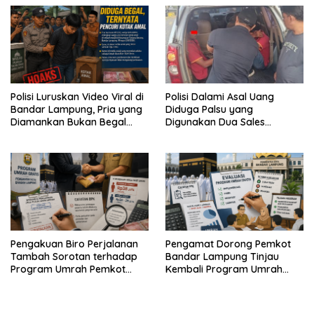
Aparat Lingkungan
Warga
Polisi Luruskan Video Viral di
Polisi Dalami Asal Uang
Bandar Lampung, Pria yang
Diduga Palsu yang
Diamankan Bukan Begal
Digunakan Dua Sales
Melainkan Terduga Pencuri
Bertransaksi di Bandar
Kotak Amal
Lampung
Pengakuan Biro Perjalanan
Pengamat Dorong Pemkot
Tambah Sorotan terhadap
Bandar Lampung Tinjau
Program Umrah Pemkot
Kembali Program Umrah
Bandar Lampung
Gratis