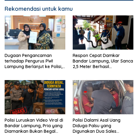
Rekomendasi untuk kamu
Dugaan Pengancaman
Respon Cepat Damkar
terhadap Pengurus PWI
Bandar Lampung, Ular Sanca
Lampung Berlanjut ke Polisi,
2,5 Meter Berhasil
Legislator Soroti Peran
Diamankan dari Rumah
Aparat Lingkungan
Warga
Polisi Luruskan Video Viral di
Polisi Dalami Asal Uang
Bandar Lampung, Pria yang
Diduga Palsu yang
Diamankan Bukan Begal
Digunakan Dua Sales
Melainkan Terduga Pencuri
Bertransaksi di Bandar