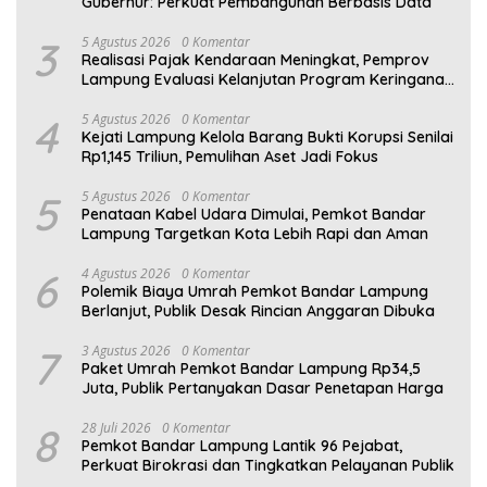
Gubernur: Perkuat Pembangunan Berbasis Data
3
5 Agustus 2026
0 Komentar
Realisasi Pajak Kendaraan Meningkat, Pemprov
Lampung Evaluasi Kelanjutan Program Keringanan
PKB
4
5 Agustus 2026
0 Komentar
Kejati Lampung Kelola Barang Bukti Korupsi Senilai
Rp1,145 Triliun, Pemulihan Aset Jadi Fokus
5
5 Agustus 2026
0 Komentar
Penataan Kabel Udara Dimulai, Pemkot Bandar
Lampung Targetkan Kota Lebih Rapi dan Aman
6
4 Agustus 2026
0 Komentar
Polemik Biaya Umrah Pemkot Bandar Lampung
Berlanjut, Publik Desak Rincian Anggaran Dibuka
7
3 Agustus 2026
0 Komentar
Paket Umrah Pemkot Bandar Lampung Rp34,5
Juta, Publik Pertanyakan Dasar Penetapan Harga
8
28 Juli 2026
0 Komentar
Pemkot Bandar Lampung Lantik 96 Pejabat,
Perkuat Birokrasi dan Tingkatkan Pelayanan Publik