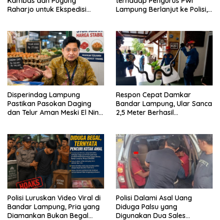
Kambas dan Pugung
terhadap Pengurus PWI
Raharjo untuk Ekspedisi
Lampung Berlanjut ke Polisi,
Budaya Nasional HPN 2027
Legislator Soroti Peran
Aparat Lingkungan
Disperindag Lampung
Respon Cepat Damkar
Pastikan Pasokan Daging
Bandar Lampung, Ular Sanca
dan Telur Aman Meski El Nino
2,5 Meter Berhasil
Mulai Mengancam
Diamankan dari Rumah
Warga
Polisi Luruskan Video Viral di
Polisi Dalami Asal Uang
Bandar Lampung, Pria yang
Diduga Palsu yang
Diamankan Bukan Begal
Digunakan Dua Sales