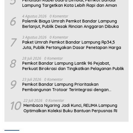
Lampung Targetkan Kota Lebih Rapi dan Aman
6
4 Agustus 2026
0 Komentar
Polemik Biaya Umrah Pemkot Bandar Lampung
Berlanjut, Publik Desak Rincian Anggaran Dibuka
7
3 Agustus 2026
0 Komentar
Paket Umrah Pemkot Bandar Lampung Rp34,5
Juta, Publik Pertanyakan Dasar Penetapan Harga
8
28 Juli 2026
0 Komentar
Pemkot Bandar Lampung Lantik 96 Pejabat,
Perkuat Birokrasi dan Tingkatkan Pelayanan Publik
9
23 Juli 2026
0 Komentar
Pemkot Bandar Lampung Prioritaskan
Pembangunan Trotoar Terintegrasi dengan
Drainase
10
22 Juli 2026
0 Komentar
Membaca Nyaring Jadi Kunci, RELIMA Lampung
Optimalkan Koleksi Buku Bantuan Perpusnas RI