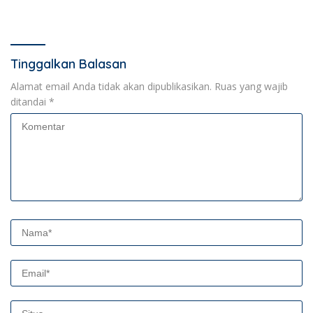
Melainkan Terduga Pencuri
Bertransaksi di Bandar
Kotak Amal
Lampung
Tinggalkan Balasan
Alamat email Anda tidak akan dipublikasikan.
Ruas yang wajib
ditandai
*