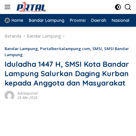
Langsung
ke
konten
Home
Bandar Lampung
Provinsi
Daerah
Nasional
Beranda
Bandar Lampung
Bandar Lampung
,
Portalberitalampung.com
,
SMSI
,
SMSI Bandar
Lampung
Iduladha 1447 H, SMSI Kota Bandar
Lampung Salurkan Daging Kurban
kepada Anggota dan Masyarakat
Adminportal
26 Mei 2026