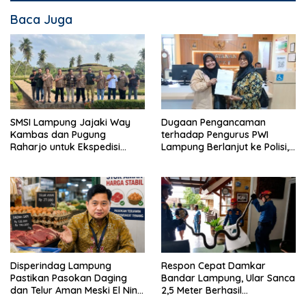
Baca Juga
SMSI Lampung Jajaki Way
Dugaan Pengancaman
Kambas dan Pugung
terhadap Pengurus PWI
Raharjo untuk Ekspedisi
Lampung Berlanjut ke Polisi,
Budaya Nasional HPN 2027
Legislator Soroti Peran
Aparat Lingkungan
Disperindag Lampung
Respon Cepat Damkar
Pastikan Pasokan Daging
Bandar Lampung, Ular Sanca
dan Telur Aman Meski El Nino
2,5 Meter Berhasil
Mulai Mengancam
Diamankan dari Rumah