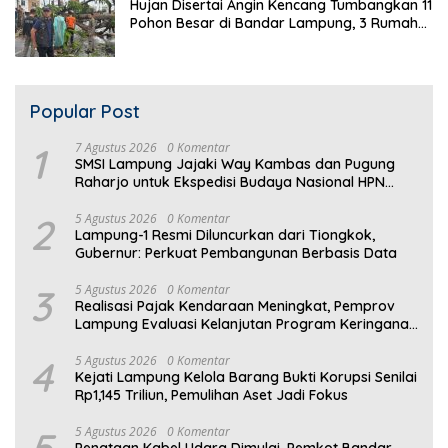
Hujan Disertai Angin Kencang Tumbangkan 11
Pohon Besar di Bandar Lampung, 3 Rumah
Warga Rusak
Popular Post
1
7 Agustus 2026
0 Komentar
SMSI Lampung Jajaki Way Kambas dan Pugung
Raharjo untuk Ekspedisi Budaya Nasional HPN
2027
2
5 Agustus 2026
0 Komentar
Lampung-1 Resmi Diluncurkan dari Tiongkok,
Gubernur: Perkuat Pembangunan Berbasis Data
3
5 Agustus 2026
0 Komentar
Realisasi Pajak Kendaraan Meningkat, Pemprov
Lampung Evaluasi Kelanjutan Program Keringanan
PKB
4
5 Agustus 2026
0 Komentar
Kejati Lampung Kelola Barang Bukti Korupsi Senilai
Rp1,145 Triliun, Pemulihan Aset Jadi Fokus
5
5 Agustus 2026
0 Komentar
Penataan Kabel Udara Dimulai, Pemkot Bandar