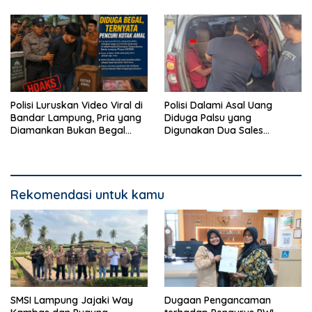
Warga
Polisi Luruskan Video Viral di
Polisi Dalami Asal Uang
Bandar Lampung, Pria yang
Diduga Palsu yang
Diamankan Bukan Begal
Digunakan Dua Sales
Melainkan Terduga Pencuri
Bertransaksi di Bandar
Kotak Amal
Lampung
Rekomendasi untuk kamu
SMSI Lampung Jajaki Way
Dugaan Pengancaman