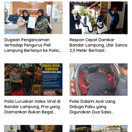
Dugaan Pengancaman
Respon Cepat Damkar
terhadap Pengurus PWI
Bandar Lampung, Ular Sanca
Lampung Berlanjut ke Polisi,
2,5 Meter Berhasil
Legislator Soroti Peran
Diamankan dari Rumah
Aparat Lingkungan
Warga
Polisi Luruskan Video Viral di
Polisi Dalami Asal Uang
Bandar Lampung, Pria yang
Diduga Palsu yang
Diamankan Bukan Begal
Digunakan Dua Sales
Melainkan Terduga Pencuri
Bertransaksi di Bandar
Kotak Amal
Lampung