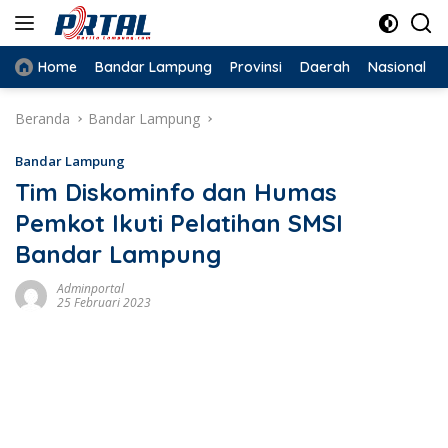
Langsung
ke
konten
Home
Bandar Lampung
Provinsi
Daerah
Nasional
Beranda
Bandar Lampung
Bandar Lampung
Tim Diskominfo dan Humas
Pemkot Ikuti Pelatihan SMSI
Bandar Lampung
Adminportal
25 Februari 2023