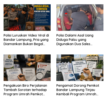
Aparat Lingkungan
Warga
Polisi Luruskan Video Viral di
Polisi Dalami Asal Uang
Bandar Lampung, Pria yang
Diduga Palsu yang
Diamankan Bukan Begal
Digunakan Dua Sales
Melainkan Terduga Pencuri
Bertransaksi di Bandar
Kotak Amal
Lampung
Pengakuan Biro Perjalanan
Pengamat Dorong Pemkot
Tambah Sorotan terhadap
Bandar Lampung Tinjau
Program Umrah Pemkot
Kembali Program Umrah
Bandar Lampung
Gratis