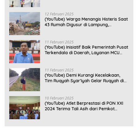
Perkuat Kebersamaan
12 Februari 2025
(YouTube) Warga Menangis Histeris Saat
43 Rumah Digusur di Lampung,
Kompensasi Rp2,5 Juta Dinilai Tak
Layak
11 Februari 2025
(YouTube) Inisiatif Baik Pemerintah Pusat
Terkendala di Daerah, Layanan MCU
Gratis di Bandar Lampung Belum
Optimal
11 Februari 2025
(YouTube) Demi Kurangi Kecelakaan,
Tim Ruqyah Syar’iyah Gelar Ruqyah di
Jalan Ir. Sutami
10 Februari 2025
(YouTube) Atlet Berprestasi di PON XXI
2024 Terima Tali Asih dari Pemkot
Bandar Lampung