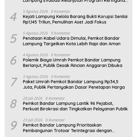
Lampung Evaluasi Kelanjutan Program Keringanan
PKB
4
5 Agustus 2026
0 Komentar
Kejati Lampung Kelola Barang Bukti Korupsi Senilai
Rp1,145 Triliun, Pemulihan Aset Jadi Fokus
5
5 Agustus 2026
0 Komentar
Penataan Kabel Udara Dimulai, Pemkot Bandar
Lampung Targetkan Kota Lebih Rapi dan Aman
6
4 Agustus 2026
0 Komentar
Polemik Biaya Umrah Pemkot Bandar Lampung
Berlanjut, Publik Desak Rincian Anggaran Dibuka
7
3 Agustus 2026
0 Komentar
Paket Umrah Pemkot Bandar Lampung Rp34,5
Juta, Publik Pertanyakan Dasar Penetapan Harga
8
28 Juli 2026
0 Komentar
Pemkot Bandar Lampung Lantik 96 Pejabat,
Perkuat Birokrasi dan Tingkatkan Pelayanan Publik
9
23 Juli 2026
0 Komentar
Pemkot Bandar Lampung Prioritaskan
Pembangunan Trotoar Terintegrasi dengan
Drainase