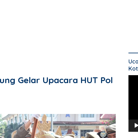
Uca
Kot
ng Gelar Upacara HUT Pol
Pem
Vide