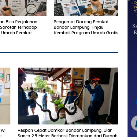
n Biro Perjalanan
Pengamat Dorong Pemkot
Sorotan terhadap
Bandar Lampung Tinjau
 Umrah Pemkot
Kembali Program Umrah Gratis
Lampung
PWI
Respon Cepat Damkar Bandar Lampung, Ular
i
Sanca 2,5 Meter Berhasil Diamankan dari Rumah