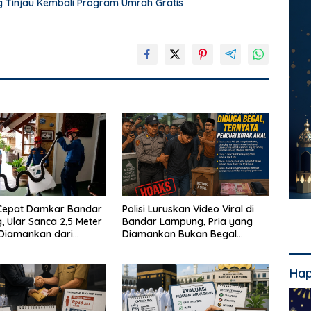
Tinjau Kembali Program Umrah Gratis
Cepat Damkar Bandar
Polisi Luruskan Video Viral di
 Ular Sanca 2,5 Meter
Bandar Lampung, Pria yang
 Diamankan dari
Diamankan Bukan Begal
Warga
Melainkan Terduga Pencuri
Kotak Amal
Hap