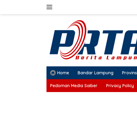
Langsung
ke
konten
Home
Bandar Lampung
Provins
Pedoman Media Saiber
Privacy Policy