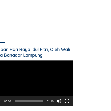
pan Hari Raya Idul Fitri, Oleh Wali
a Banadar Lampung
utar
o
00:00
01:10