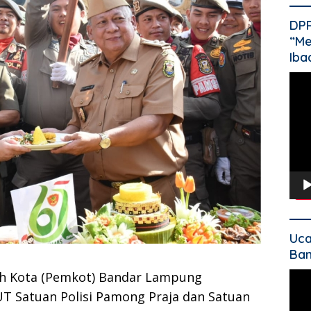
DP
“Me
Iba
Pem
Vide
Uca
Ban
ah Kota (Pemkot) Bandar Lampung
Pem
Vide
T Satuan Polisi Pamong Praja dan Satuan