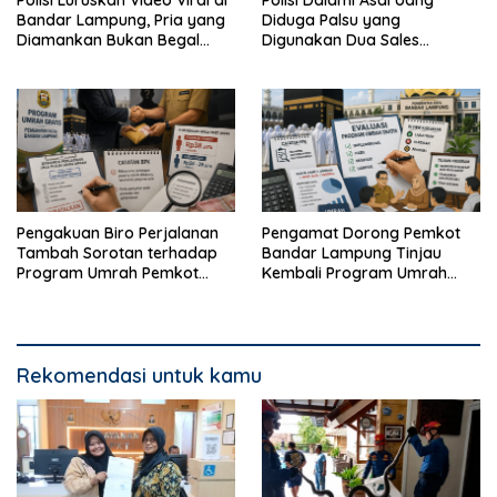
Bandar Lampung, Pria yang
Diduga Palsu yang
Diamankan Bukan Begal
Digunakan Dua Sales
Melainkan Terduga Pencuri
Bertransaksi di Bandar
Kotak Amal
Lampung
Pengakuan Biro Perjalanan
Pengamat Dorong Pemkot
Tambah Sorotan terhadap
Bandar Lampung Tinjau
Program Umrah Pemkot
Kembali Program Umrah
Bandar Lampung
Gratis
Rekomendasi untuk kamu