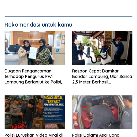
Bandar Lampung
Gratis
Rekomendasi untuk kamu
Dugaan Pengancaman
Respon Cepat Damkar
terhadap Pengurus PWI
Bandar Lampung, Ular Sanca
Lampung Berlanjut ke Polisi,
2,5 Meter Berhasil
Legislator Soroti Peran
Diamankan dari Rumah
Aparat Lingkungan
Warga
Polisi Luruskan Video Viral di
Polisi Dalami Asal Uang