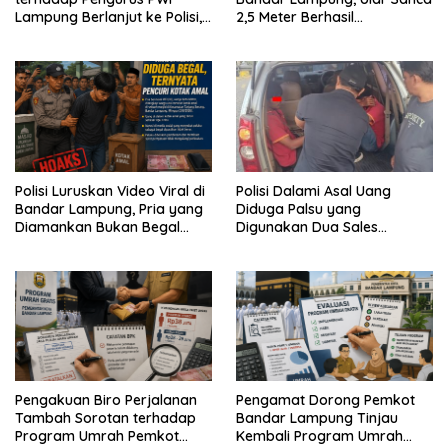
Lampung Berlanjut ke Polisi,
2,5 Meter Berhasil
Legislator Soroti Peran
Diamankan dari Rumah
Aparat Lingkungan
Warga
Polisi Luruskan Video Viral di
Polisi Dalami Asal Uang
Bandar Lampung, Pria yang
Diduga Palsu yang
Diamankan Bukan Begal
Digunakan Dua Sales
Melainkan Terduga Pencuri
Bertransaksi di Bandar
Kotak Amal
Lampung
Pengakuan Biro Perjalanan
Pengamat Dorong Pemkot
Tambah Sorotan terhadap
Bandar Lampung Tinjau
Program Umrah Pemkot
Kembali Program Umrah