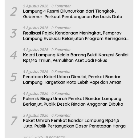
2027
2
5 Agustus 2026
0 Komentar
Lampung-1 Resmi Diluncurkan dari Tiongkok,
Gubernur: Perkuat Pembangunan Berbasis Data
3
5 Agustus 2026
0 Komentar
Realisasi Pajak Kendaraan Meningkat, Pemprov
Lampung Evaluasi Kelanjutan Program Keringanan
PKB
4
5 Agustus 2026
0 Komentar
Kejati Lampung Kelola Barang Bukti Korupsi Senilai
Rp1,145 Triliun, Pemulihan Aset Jadi Fokus
5
5 Agustus 2026
0 Komentar
Penataan Kabel Udara Dimulai, Pemkot Bandar
Lampung Targetkan Kota Lebih Rapi dan Aman
6
4 Agustus 2026
0 Komentar
Polemik Biaya Umrah Pemkot Bandar Lampung
Berlanjut, Publik Desak Rincian Anggaran Dibuka
7
3 Agustus 2026
0 Komentar
Paket Umrah Pemkot Bandar Lampung Rp34,5
Juta, Publik Pertanyakan Dasar Penetapan Harga
28 Juli 2026
0 Komentar