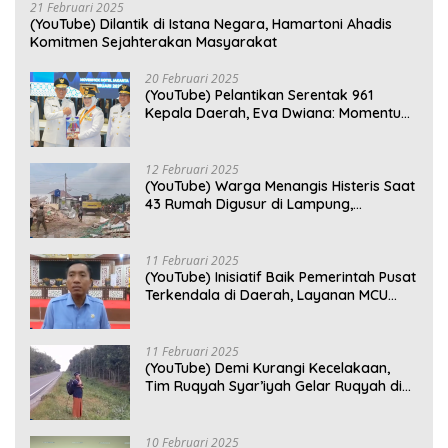
21 Februari 2025
(YouTube) Dilantik di Istana Negara, Hamartoni Ahadis
Komitmen Sejahterakan Masyarakat
20 Februari 2025
(YouTube) Pelantikan Serentak 961
Kepala Daerah, Eva Dwiana: Momentum
Perkuat Kebersamaan
12 Februari 2025
(YouTube) Warga Menangis Histeris Saat
43 Rumah Digusur di Lampung,
Kompensasi Rp2,5 Juta Dinilai Tak
Layak
11 Februari 2025
(YouTube) Inisiatif Baik Pemerintah Pusat
Terkendala di Daerah, Layanan MCU
Gratis di Bandar Lampung Belum
Optimal
11 Februari 2025
(YouTube) Demi Kurangi Kecelakaan,
Tim Ruqyah Syar’iyah Gelar Ruqyah di
Jalan Ir. Sutami
10 Februari 2025