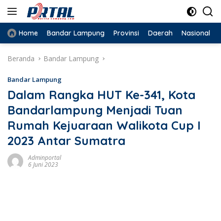
Langsung
ke
konten
Home
Bandar Lampung
Provinsi
Daerah
Nasional
Beranda
Bandar Lampung
Bandar Lampung
Dalam Rangka HUT Ke-341, Kota
Bandarlampung Menjadi Tuan
Rumah Kejuaraan Walikota Cup I
2023 Antar Sumatra
Adminportal
6 Juni 2023