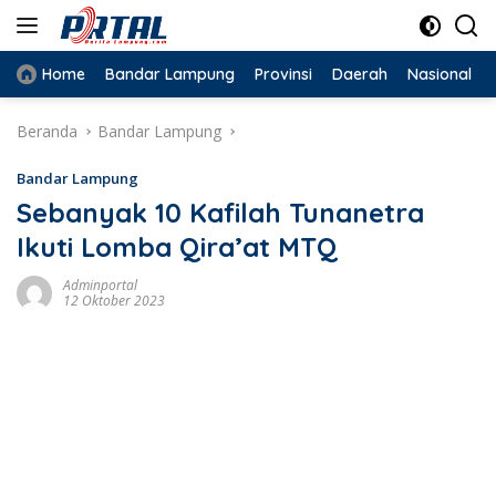
Langsung
ke
konten
Home
Bandar Lampung
Provinsi
Daerah
Nasional
Beranda
Bandar Lampung
Bandar Lampung
Sebanyak 10 Kafilah Tunanetra
Ikuti Lomba Qira’at MTQ
Adminportal
12 Oktober 2023