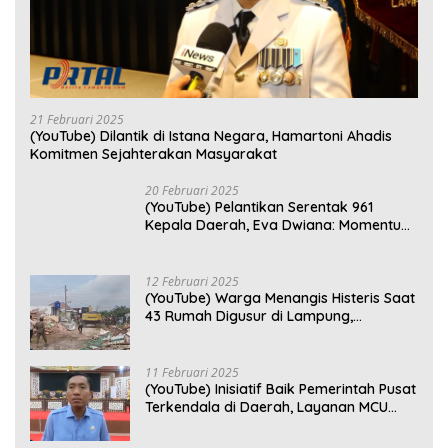
21 Februari 2025
(YouTube) Dilantik di Istana Negara, Hamartoni Ahadis
Komitmen Sejahterakan Masyarakat
20 Februari 2025
(YouTube) Pelantikan Serentak 961
Kepala Daerah, Eva Dwiana: Momentum
Perkuat Kebersamaan
12 Februari 2025
(YouTube) Warga Menangis Histeris Saat
43 Rumah Digusur di Lampung,
Kompensasi Rp2,5 Juta Dinilai Tak
Layak
11 Februari 2025
(YouTube) Inisiatif Baik Pemerintah Pusat
Terkendala di Daerah, Layanan MCU
Gratis di Bandar Lampung Belum
Optimal