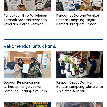
Pengakuan Biro Perjalanan
Pengamat Dorong Pemkot
Tambah Sorotan terhadap
Bandar Lampung Tinjau
Program Umrah Pemkot
Kembali Program Umrah
Bandar Lampung
Gratis
Rekomendasi untuk kamu
Dugaan Pengancaman
Respon Cepat Damkar
terhadap Pengurus PWI
Bandar Lampung, Ular Sanca
Lampung Berlanjut ke Polisi,
2,5 Meter Berhasil
Legislator Soroti Peran
Diamankan dari Rumah
Aparat Lingkungan
Warga