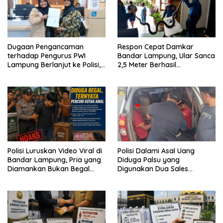
Dugaan Pengancaman
Respon Cepat Damkar
terhadap Pengurus PWI
Bandar Lampung, Ular Sanca
Lampung Berlanjut ke Polisi,
2,5 Meter Berhasil
Legislator Soroti Peran
Diamankan dari Rumah
Aparat Lingkungan
Warga
Polisi Luruskan Video Viral di
Polisi Dalami Asal Uang
Bandar Lampung, Pria yang
Diduga Palsu yang
Diamankan Bukan Begal
Digunakan Dua Sales
Melainkan Terduga Pencuri
Bertransaksi di Bandar
Kotak Amal
Lampung