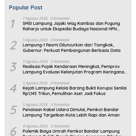
Popular Post
1
7 Agustus 2026
0 Komentar
SMSI Lampung Jajaki Way Kambas dan Pugung
Raharjo untuk Ekspedisi Budaya Nasional HPN
2027
2
5 Agustus 2026
0 Komentar
Lampung-1 Resmi Diluncurkan dari Tiongkok,
Gubernur: Perkuat Pembangunan Berbasis Data
3
5 Agustus 2026
0 Komentar
Realisasi Pajak Kendaraan Meningkat, Pemprov
Lampung Evaluasi Kelanjutan Program Keringanan
PKB
4
5 Agustus 2026
0 Komentar
Kejati Lampung Kelola Barang Bukti Korupsi Senilai
Rp1,145 Triliun, Pemulihan Aset Jadi Fokus
5
5 Agustus 2026
0 Komentar
Penataan Kabel Udara Dimulai, Pemkot Bandar
Lampung Targetkan Kota Lebih Rapi dan Aman
6
4 Agustus 2026
0 Komentar
Polemik Biaya Umrah Pemkot Bandar Lampung