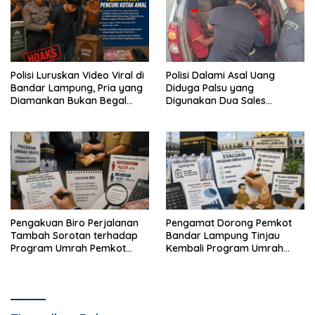
Polisi Luruskan Video Viral di
Polisi Dalami Asal Uang
Bandar Lampung, Pria yang
Diduga Palsu yang
Diamankan Bukan Begal
Digunakan Dua Sales
Melainkan Terduga Pencuri
Bertransaksi di Bandar
Kotak Amal
Lampung
Pengakuan Biro Perjalanan
Pengamat Dorong Pemkot
Tambah Sorotan terhadap
Bandar Lampung Tinjau
Program Umrah Pemkot
Kembali Program Umrah
Bandar Lampung
Gratis