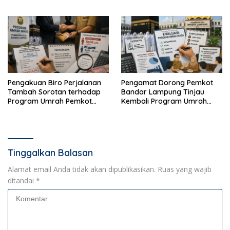
Melainkan Terduga Pencuri
Bertransaksi di Bandar
Kotak Amal
Lampung
Pengakuan Biro Perjalanan
Pengamat Dorong Pemkot
Tambah Sorotan terhadap
Bandar Lampung Tinjau
Program Umrah Pemkot
Kembali Program Umrah
Bandar Lampung
Gratis
Tinggalkan Balasan
Alamat email Anda tidak akan dipublikasikan.
Ruas yang wajib
ditandai
*