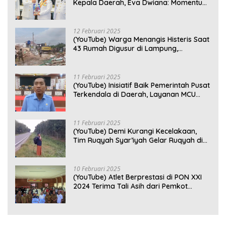
Kepala Daerah, Eva Dwiana: Momentum
Perkuat Kebersamaan
12 Februari 2025
(YouTube) Warga Menangis Histeris Saat
43 Rumah Digusur di Lampung,
Kompensasi Rp2,5 Juta Dinilai Tak
Layak
11 Februari 2025
(YouTube) Inisiatif Baik Pemerintah Pusat
Terkendala di Daerah, Layanan MCU
Gratis di Bandar Lampung Belum
Optimal
11 Februari 2025
(YouTube) Demi Kurangi Kecelakaan,
Tim Ruqyah Syar’iyah Gelar Ruqyah di
Jalan Ir. Sutami
10 Februari 2025
(YouTube) Atlet Berprestasi di PON XXI
2024 Terima Tali Asih dari Pemkot
Bandar Lampung