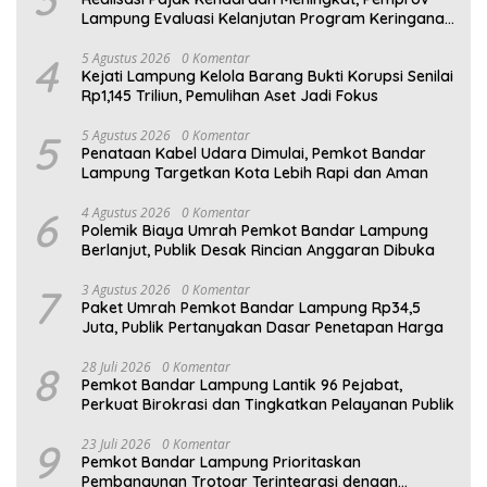
Lampung Evaluasi Kelanjutan Program Keringanan
PKB
4
5 Agustus 2026
0 Komentar
Kejati Lampung Kelola Barang Bukti Korupsi Senilai
Rp1,145 Triliun, Pemulihan Aset Jadi Fokus
5
5 Agustus 2026
0 Komentar
Penataan Kabel Udara Dimulai, Pemkot Bandar
Lampung Targetkan Kota Lebih Rapi dan Aman
6
4 Agustus 2026
0 Komentar
Polemik Biaya Umrah Pemkot Bandar Lampung
Berlanjut, Publik Desak Rincian Anggaran Dibuka
7
3 Agustus 2026
0 Komentar
Paket Umrah Pemkot Bandar Lampung Rp34,5
Juta, Publik Pertanyakan Dasar Penetapan Harga
8
28 Juli 2026
0 Komentar
Pemkot Bandar Lampung Lantik 96 Pejabat,
Perkuat Birokrasi dan Tingkatkan Pelayanan Publik
9
23 Juli 2026
0 Komentar
Pemkot Bandar Lampung Prioritaskan
Pembangunan Trotoar Terintegrasi dengan