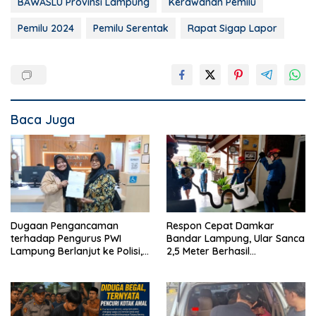
BAWASLU Provinsi Lampung
Kerawanan Pemilu
Pemilu 2024
Pemilu Serentak
Rapat Sigap Lapor
Baca Juga
Dugaan Pengancaman
Respon Cepat Damkar
terhadap Pengurus PWI
Bandar Lampung, Ular Sanca
Lampung Berlanjut ke Polisi,
2,5 Meter Berhasil
Legislator Soroti Peran
Diamankan dari Rumah
Aparat Lingkungan
Warga