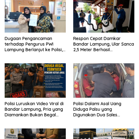
Dugaan Pengancaman
Respon Cepat Damkar
terhadap Pengurus PWI
Bandar Lampung, Ular Sanca
Lampung Berlanjut ke Polisi,
2,5 Meter Berhasil
Legislator Soroti Peran
Diamankan dari Rumah
Aparat Lingkungan
Warga
Polisi Luruskan Video Viral di
Polisi Dalami Asal Uang
Bandar Lampung, Pria yang
Diduga Palsu yang
Diamankan Bukan Begal
Digunakan Dua Sales
Melainkan Terduga Pencuri
Bertransaksi di Bandar
Kotak Amal
Lampung