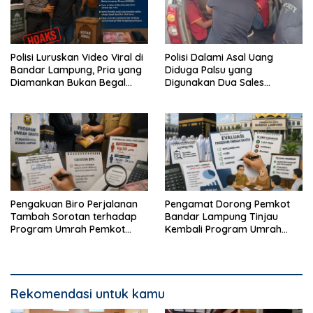
Polisi Luruskan Video Viral di
Polisi Dalami Asal Uang
Bandar Lampung, Pria yang
Diduga Palsu yang
Diamankan Bukan Begal
Digunakan Dua Sales
Melainkan Terduga Pencuri
Bertransaksi di Bandar
Kotak Amal
Lampung
Pengakuan Biro Perjalanan
Pengamat Dorong Pemkot
Tambah Sorotan terhadap
Bandar Lampung Tinjau
Program Umrah Pemkot
Kembali Program Umrah
Bandar Lampung
Gratis
Rekomendasi untuk kamu