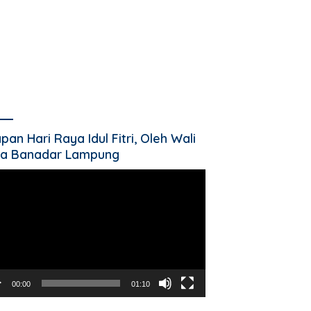
pan Hari Raya Idul Fitri, Oleh Wali
a Banadar Lampung
utar
o
00:00
01:10