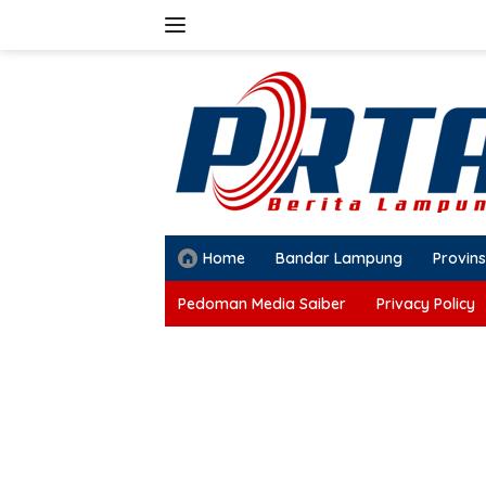
Langsung
ke
konten
Home
Bandar Lampung
Provins
Pedoman Media Saiber
Privacy Policy