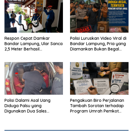
Respon Cepat Damkar
Polisi Luruskan Video Viral di
Bandar Lampung, Ular Sanca
Bandar Lampung, Pria yang
2,5 Meter Berhasil
Diamankan Bukan Begal
Diamankan dari Rumah
Melainkan Terduga Pencuri
Warga
Kotak Amal
Polisi Dalami Asal Uang
Pengakuan Biro Perjalanan
Diduga Palsu yang
Tambah Sorotan terhadap
Digunakan Dua Sales
Program Umrah Pemkot
Bertransaksi di Bandar
Bandar Lampung
Lampung