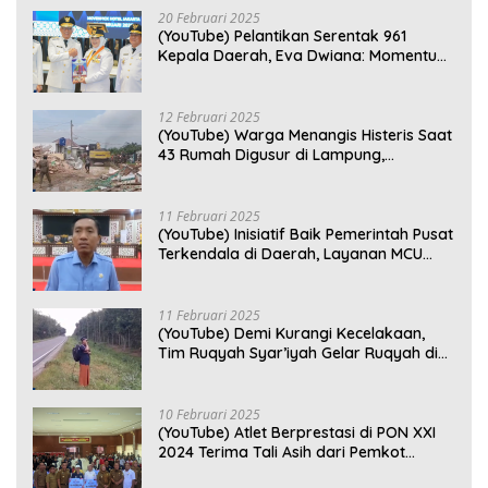
20 Februari 2025
(YouTube) Pelantikan Serentak 961
Kepala Daerah, Eva Dwiana: Momentum
Perkuat Kebersamaan
12 Februari 2025
(YouTube) Warga Menangis Histeris Saat
43 Rumah Digusur di Lampung,
Kompensasi Rp2,5 Juta Dinilai Tak
Layak
11 Februari 2025
(YouTube) Inisiatif Baik Pemerintah Pusat
Terkendala di Daerah, Layanan MCU
Gratis di Bandar Lampung Belum
Optimal
11 Februari 2025
(YouTube) Demi Kurangi Kecelakaan,
Tim Ruqyah Syar’iyah Gelar Ruqyah di
Jalan Ir. Sutami
10 Februari 2025
(YouTube) Atlet Berprestasi di PON XXI
2024 Terima Tali Asih dari Pemkot
Bandar Lampung