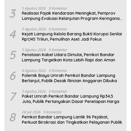
3
5 Agustus 2026
0 Komentar
Realisasi Pajak Kendaraan Meningkat, Pemprov
Lampung Evaluasi Kelanjutan Program Keringanan
PKB
4
5 Agustus 2026
0 Komentar
Kejati Lampung Kelola Barang Bukti Korupsi Senilai
Rp1,145 Triliun, Pemulihan Aset Jadi Fokus
5
5 Agustus 2026
0 Komentar
Penataan Kabel Udara Dimulai, Pemkot Bandar
Lampung Targetkan Kota Lebih Rapi dan Aman
6
4 Agustus 2026
0 Komentar
Polemik Biaya Umrah Pemkot Bandar Lampung
Berlanjut, Publik Desak Rincian Anggaran Dibuka
7
3 Agustus 2026
0 Komentar
Paket Umrah Pemkot Bandar Lampung Rp34,5
Juta, Publik Pertanyakan Dasar Penetapan Harga
8
28 Juli 2026
0 Komentar
Pemkot Bandar Lampung Lantik 96 Pejabat,
Perkuat Birokrasi dan Tingkatkan Pelayanan Publik