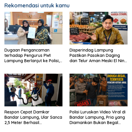
Rekomendasi untuk kamu
Dugaan Pengancaman
Disperindag Lampung
terhadap Pengurus PWI
Pastikan Pasokan Daging
Lampung Berlanjut ke Polisi,
dan Telur Aman Meski El Nino
Legislator Soroti Peran
Mulai Mengancam
Aparat Lingkungan
Respon Cepat Damkar
Polisi Luruskan Video Viral di
Bandar Lampung, Ular Sanca
Bandar Lampung, Pria yang
2,5 Meter Berhasil
Diamankan Bukan Begal
Diamankan dari Rumah
Melainkan Terduga Pencuri