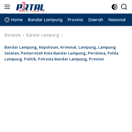
Langsung
ke
konten
Home
Bandar Lampung
Provinsi
Daerah
Nasional
Beranda
Bandar Lampung
Bandar Lampung
,
Kepolisian
,
Kriminal
,
Lampung
,
Lampung
Selatan
,
Pemerintah Kota Bandar Lampung
,
Peristiwa
,
Polda
Lampung
,
Politik
,
Polresta Bandar Lampung
,
Provinsi