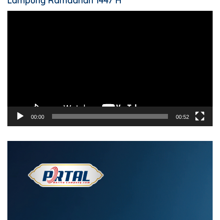
Lampung Ramadhan 1447 H
Pemutar
Video
00:00
00:52