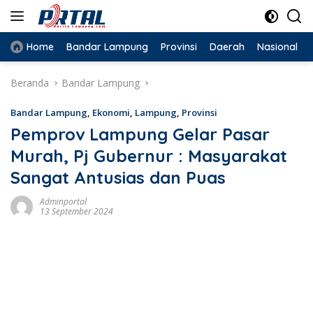
Langsung
ke
konten
Home
Bandar Lampung
Provinsi
Daerah
Nasional
Beranda
Bandar Lampung
Bandar Lampung
,
Ekonomi
,
Lampung
,
Provinsi
Pemprov Lampung Gelar Pasar
Murah, Pj Gubernur : Masyarakat
Sangat Antusias dan Puas
Adminportal
13 September 2024