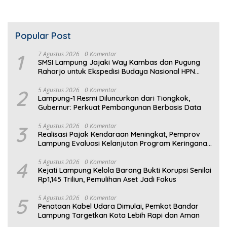
Warga Rusak
Popular Post
1
7 Agustus 2026
0 Komentar
SMSI Lampung Jajaki Way Kambas dan Pugung
Raharjo untuk Ekspedisi Budaya Nasional HPN
2027
2
5 Agustus 2026
0 Komentar
Lampung-1 Resmi Diluncurkan dari Tiongkok,
Gubernur: Perkuat Pembangunan Berbasis Data
3
5 Agustus 2026
0 Komentar
Realisasi Pajak Kendaraan Meningkat, Pemprov
Lampung Evaluasi Kelanjutan Program Keringanan
PKB
4
5 Agustus 2026
0 Komentar
Kejati Lampung Kelola Barang Bukti Korupsi Senilai
Rp1,145 Triliun, Pemulihan Aset Jadi Fokus
5
5 Agustus 2026
0 Komentar
Penataan Kabel Udara Dimulai, Pemkot Bandar
Lampung Targetkan Kota Lebih Rapi dan Aman