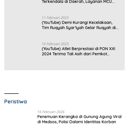
Terkendala di Daerah, Layanan MCU
Gratis di Bandar Lampung Belum
Optimal
11 Februari 2025
(YouTube) Demi Kurangi Kecelakaan,
Tim Ruqyah Syar’iyah Gelar Ruqyah di
Jalan Ir. Sutami
10 Februari 2025
(YouTube) Atlet Berprestasi di PON XXI
2024 Terima Tali Asih dari Pemkot
Bandar Lampung
Peristiwa
16 Februari 2026
Penemuan Kerangka di Gunung Agung Viral
di Medsos, Polisi Dalami Identitas Korban