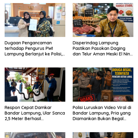
Dugaan Pengancaman
Disperindag Lampung
terhadap Pengurus PWI
Pastikan Pasokan Daging
Lampung Berlanjut ke Polisi,
dan Telur Aman Meski El Nino
Legislator Soroti Peran
Mulai Mengancam
Aparat Lingkungan
Respon Cepat Damkar
Polisi Luruskan Video Viral di
Bandar Lampung, Ular Sanca
Bandar Lampung, Pria yang
2,5 Meter Berhasil
Diamankan Bukan Begal
Diamankan dari Rumah
Melainkan Terduga Pencuri
Warga
Kotak Amal