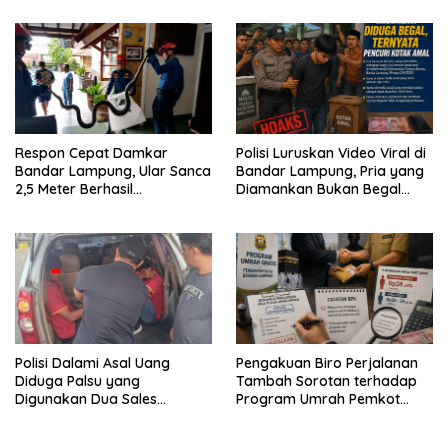
Aparat Lingkungan
Respon Cepat Damkar
Polisi Luruskan Video Viral di
Bandar Lampung, Ular Sanca
Bandar Lampung, Pria yang
2,5 Meter Berhasil
Diamankan Bukan Begal
Diamankan dari Rumah
Melainkan Terduga Pencuri
Warga
Kotak Amal
Polisi Dalami Asal Uang
Pengakuan Biro Perjalanan
Diduga Palsu yang
Tambah Sorotan terhadap
Digunakan Dua Sales
Program Umrah Pemkot
Bertransaksi di Bandar
Bandar Lampung
Lampung