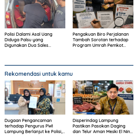
Polisi Dalami Asal Uang
Pengakuan Biro Perjalanan
Diduga Palsu yang
Tambah Sorotan terhadap
Digunakan Dua Sales
Program Umrah Pemkot
Bertransaksi di Bandar
Bandar Lampung
Lampung
Rekomendasi untuk kamu
Dugaan Pengancaman
Disperindag Lampung
terhadap Pengurus PWI
Pastikan Pasokan Daging
Lampung Berlanjut ke Polisi,
dan Telur Aman Meski El Nino
Legislator Soroti Peran
Mulai Mengancam