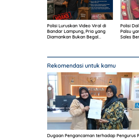
Polisi Luruskan Video Viral di
Polisi D
Bandar Lampung, Pria yang
Palsu ya
Diamankan Bukan Begal
Sales Be
Melainkan Terduga Pencuri
Lampun
Kotak Amal
Rekomendasi untuk kamu
Dugaan Pengancaman terhadap Pengurus 