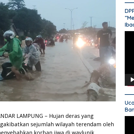
DP
“Me
Iba
Pem
Vide
Uca
Ban
DAR LAMPUNG – Hujan deras yang
Pem
kibatkan sejumlah wilayah terendam oleh
Vide
menyebabkan korban jiwa di waylunik