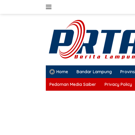
Langsung
ke
konten
Home
Bandar Lampung
Provins
Pedoman Media Saiber
Privacy Policy