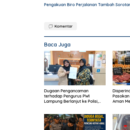
Pengakuan Biro Perjalanan Tambah Sorot
Komentar
Baca Juga
Dugaan Pengancaman
Disperin
terhadap Pengurus PWI
Pasokan 
Lampung Berlanjut ke Polisi,
Aman Mes
Legislator Soroti Peran Aparat
Mengan
Lingkungan