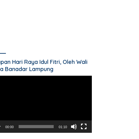
pan Hari Raya Idul Fitri, Oleh Wali
a Banadar Lampung
utar
o
00:00
01:10