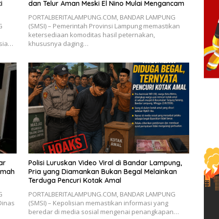
i
dan Telur Aman Meski El Nino Mulai Mengancam
PORTALBERITALAMPUNG.COM, BANDAR LAMPUNG
G
(SMSI) – Pemerintah Provinsi Lampung memastikan
ketersediaan komoditas hasil peternakan,
esia…
khususnya daging…
ar
Polisi Luruskan Video Viral di Bandar Lampung,
Rumah
Pria yang Diamankan Bukan Begal Melainkan
Terduga Pencuri Kotak Amal
G
PORTALBERITALAMPUNG.COM, BANDAR LAMPUNG
Dinas
(SMSI) – Kepolisian memastikan informasi yang
beredar di media sosial mengenai penangkapan…