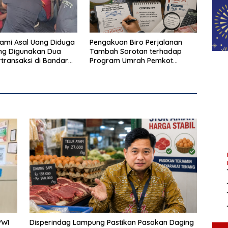
alami Asal Uang Diduga
Pengakuan Biro Perjalanan
ng Digunakan Dua
Tambah Sorotan terhadap
rtransaksi di Bandar
Program Umrah Pemkot
g
Bandar Lampung
PWI
Disperindag Lampung Pastikan Pasokan Daging