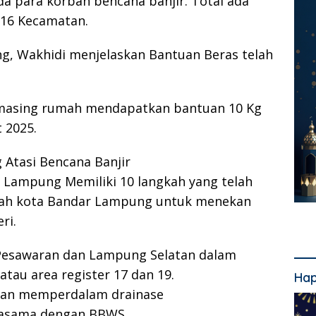
a para korban bencana banjir. Total ada
 16 Kecamatan.
, Wakhidi menjelaskan Bantuan Beras telah
-masing rumah mendapatkan bantuan 10 Kg
 2025.
Atasi Bencana Banjir
 Lampung Memiliki 10 langkah yang telah
ntah kota Bandar Lampung untuk menekan
ri.
Pesawaran dan Lampung Selatan dalam
tau area register 17 dan 19.
Hap
 dan memperdalam drainase
erjasama dengan BBWS