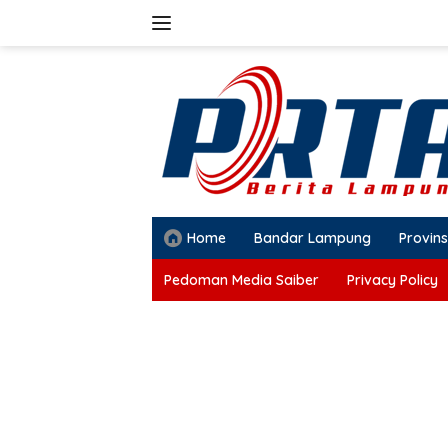
Langsung
ke
konten
Home
Bandar Lampung
Provins
Pedoman Media Saiber
Privacy Policy