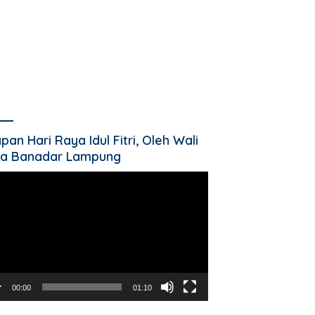
pan Hari Raya Idul Fitri, Oleh Wali
a Banadar Lampung
utar
o
00:00
01:10