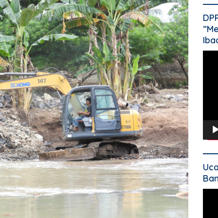
DP
“Me
Iba
Pem
Vide
Uca
Ban
Pem
Vide