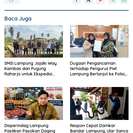
Baca Juga
SMSI Lampung Jajaki Way
Dugaan Pengancaman
Kambas dan Pugung
terhadap Pengurus PWI
Raharjo untuk Ekspedisi
Lampung Berlanjut ke Polisi,
Budaya Nasional HPN 2027
Legislator Soroti Peran
Aparat Lingkungan
Disperindag Lampung
Respon Cepat Damkar
Pastikan Pasokan Daging
Bandar Lampung, Ular Sanca