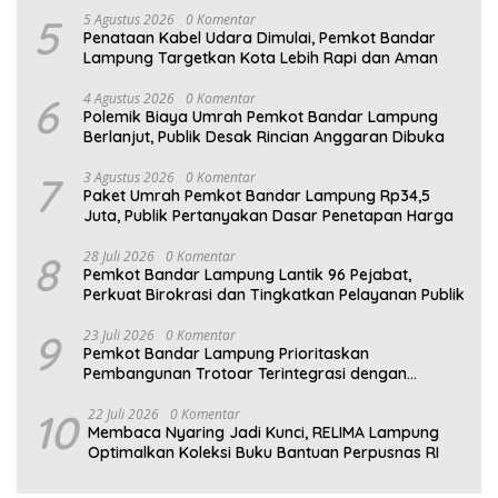
5
5 Agustus 2026
0 Komentar
Penataan Kabel Udara Dimulai, Pemkot Bandar
Lampung Targetkan Kota Lebih Rapi dan Aman
6
4 Agustus 2026
0 Komentar
Polemik Biaya Umrah Pemkot Bandar Lampung
Berlanjut, Publik Desak Rincian Anggaran Dibuka
7
3 Agustus 2026
0 Komentar
Paket Umrah Pemkot Bandar Lampung Rp34,5
Juta, Publik Pertanyakan Dasar Penetapan Harga
8
28 Juli 2026
0 Komentar
Pemkot Bandar Lampung Lantik 96 Pejabat,
Perkuat Birokrasi dan Tingkatkan Pelayanan Publik
9
23 Juli 2026
0 Komentar
Pemkot Bandar Lampung Prioritaskan
Pembangunan Trotoar Terintegrasi dengan
Drainase
10
22 Juli 2026
0 Komentar
Membaca Nyaring Jadi Kunci, RELIMA Lampung
Optimalkan Koleksi Buku Bantuan Perpusnas RI