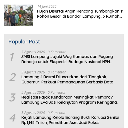
14 Juni 2025
Hujan Disertai Angin Kencang Tumbangkan 11
Pohon Besar di Bandar Lampung, 3 Rumah
Warga Rusak
Popular Post
1
7 Agustus 2026
0 Komentar
SMSI Lampung Jajaki Way Kambas dan Pugung
Raharjo untuk Ekspedisi Budaya Nasional HPN
2027
2
5 Agustus 2026
0 Komentar
Lampung-1 Resmi Diluncurkan dari Tiongkok,
Gubernur: Perkuat Pembangunan Berbasis Data
3
5 Agustus 2026
0 Komentar
Realisasi Pajak Kendaraan Meningkat, Pemprov
Lampung Evaluasi Kelanjutan Program Keringanan
PKB
4
5 Agustus 2026
0 Komentar
Kejati Lampung Kelola Barang Bukti Korupsi Senilai
Rp1,145 Triliun, Pemulihan Aset Jadi Fokus