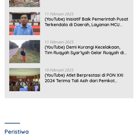
Kompensasi Rp2,5 Juta Dinilai Tak
Layak
11 Februari 2025
(YouTube) Inisiatif Baik Pemerintah Pusat
Terkendala di Daerah, Layanan MCU
Gratis di Bandar Lampung Belum
Optimal
11 Februari 2025
(YouTube) Demi Kurangi Kecelakaan,
Tim Ruqyah Syar’iyah Gelar Ruqyah di
Jalan Ir. Sutami
10 Februari 2025
(YouTube) Atlet Berprestasi di PON XXI
2024 Terima Tali Asih dari Pemkot
Bandar Lampung
Peristiwa