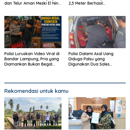
dan Telur Aman Meski El Nino
2,5 Meter Berhasil
Mulai Mengancam
Diamankan dari Rumah
Warga
Polisi Luruskan Video Viral di
Polisi Dalami Asal Uang
Bandar Lampung, Pria yang
Diduga Palsu yang
Diamankan Bukan Begal
Digunakan Dua Sales
Melainkan Terduga Pencuri
Bertransaksi di Bandar
Kotak Amal
Lampung
Rekomendasi untuk kamu