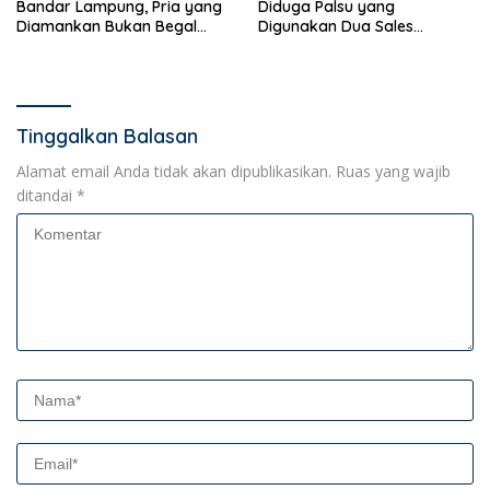
Bandar Lampung, Pria yang
Diduga Palsu yang
Diamankan Bukan Begal
Digunakan Dua Sales
Melainkan Terduga Pencuri
Bertransaksi di Bandar
Kotak Amal
Lampung
Tinggalkan Balasan
Alamat email Anda tidak akan dipublikasikan.
Ruas yang wajib
ditandai
*