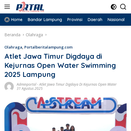
Langsung
ke
konten
Home
Bandar Lampung
Provinsi
Daerah
Nasional
Beranda
Olahraga
Olahraga
,
Portalberitalampung.com
Atlet Jawa Timur Digdaya di
Kejurnas Open Water Swimming
2025 Lampung
Adminportal
-
Atlet Jawa Timur Digdaya Di Kejurnas Open Water
31 Agustus 2025