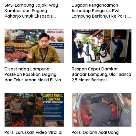
SMSI Lampung Jajaki Way
Dugaan Pengancaman
Kambas dan Pugung
terhadap Pengurus PWI
Raharjo untuk Ekspedisi
Lampung Berlanjut ke Polisi,
Budaya Nasional HPN 2027
Legislator Soroti Peran
Aparat Lingkungan
Disperindag Lampung
Respon Cepat Damkar
Pastikan Pasokan Daging
Bandar Lampung, Ular Sanca
dan Telur Aman Meski El Nino
2,5 Meter Berhasil
Mulai Mengancam
Diamankan dari Rumah
Warga
Polisi Luruskan Video Viral di
Polisi Dalami Asal Uang