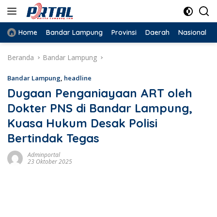
Langsung
ke
konten
Home
Bandar Lampung
Provinsi
Daerah
Nasional
Beranda
Bandar Lampung
Bandar Lampung
,
headline
Dugaan Penganiayaan ART oleh
Dokter PNS di Bandar Lampung,
Kuasa Hukum Desak Polisi
Bertindak Tegas
Adminportal
23 Oktober 2025