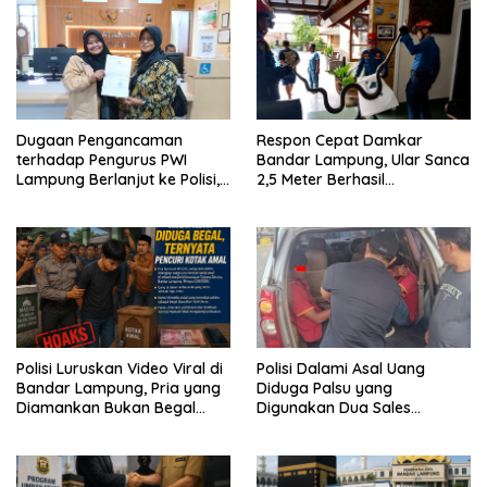
Dugaan Pengancaman
Respon Cepat Damkar
terhadap Pengurus PWI
Bandar Lampung, Ular Sanca
Lampung Berlanjut ke Polisi,
2,5 Meter Berhasil
Legislator Soroti Peran
Diamankan dari Rumah
Aparat Lingkungan
Warga
Polisi Luruskan Video Viral di
Polisi Dalami Asal Uang
Bandar Lampung, Pria yang
Diduga Palsu yang
Diamankan Bukan Begal
Digunakan Dua Sales
Melainkan Terduga Pencuri
Bertransaksi di Bandar
Kotak Amal
Lampung