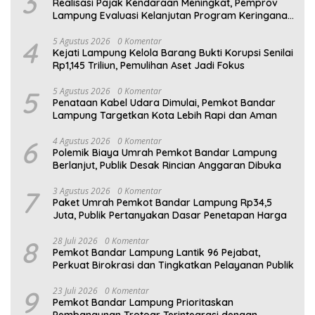
3
Realisasi Pajak Kendaraan Meningkat, Pemprov
Lampung Evaluasi Kelanjutan Program Keringanan
PKB
4
5 Agustus 2026
0 Komentar
Kejati Lampung Kelola Barang Bukti Korupsi Senilai
Rp1,145 Triliun, Pemulihan Aset Jadi Fokus
5
5 Agustus 2026
0 Komentar
Penataan Kabel Udara Dimulai, Pemkot Bandar
Lampung Targetkan Kota Lebih Rapi dan Aman
6
4 Agustus 2026
0 Komentar
Polemik Biaya Umrah Pemkot Bandar Lampung
Berlanjut, Publik Desak Rincian Anggaran Dibuka
7
3 Agustus 2026
0 Komentar
Paket Umrah Pemkot Bandar Lampung Rp34,5
Juta, Publik Pertanyakan Dasar Penetapan Harga
8
28 Juli 2026
0 Komentar
Pemkot Bandar Lampung Lantik 96 Pejabat,
Perkuat Birokrasi dan Tingkatkan Pelayanan Publik
9
23 Juli 2026
0 Komentar
Pemkot Bandar Lampung Prioritaskan
Pembangunan Trotoar Terintegrasi dengan