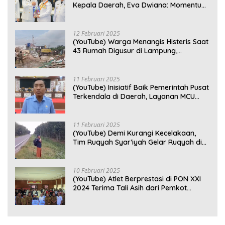
Kepala Daerah, Eva Dwiana: Momentum
Perkuat Kebersamaan
12 Februari 2025
(YouTube) Warga Menangis Histeris Saat
43 Rumah Digusur di Lampung,
Kompensasi Rp2,5 Juta Dinilai Tak
Layak
11 Februari 2025
(YouTube) Inisiatif Baik Pemerintah Pusat
Terkendala di Daerah, Layanan MCU
Gratis di Bandar Lampung Belum
Optimal
11 Februari 2025
(YouTube) Demi Kurangi Kecelakaan,
Tim Ruqyah Syar’iyah Gelar Ruqyah di
Jalan Ir. Sutami
10 Februari 2025
(YouTube) Atlet Berprestasi di PON XXI
2024 Terima Tali Asih dari Pemkot
Bandar Lampung