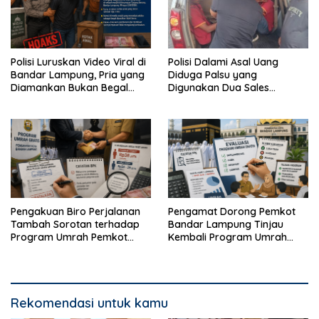
Polisi Luruskan Video Viral di
Polisi Dalami Asal Uang
Bandar Lampung, Pria yang
Diduga Palsu yang
Diamankan Bukan Begal
Digunakan Dua Sales
Melainkan Terduga Pencuri
Bertransaksi di Bandar
Kotak Amal
Lampung
Pengakuan Biro Perjalanan
Pengamat Dorong Pemkot
Tambah Sorotan terhadap
Bandar Lampung Tinjau
Program Umrah Pemkot
Kembali Program Umrah
Bandar Lampung
Gratis
Rekomendasi untuk kamu