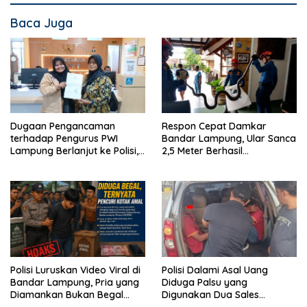
Baca Juga
Dugaan Pengancaman
Respon Cepat Damkar
terhadap Pengurus PWI
Bandar Lampung, Ular Sanca
Lampung Berlanjut ke Polisi,
2,5 Meter Berhasil
Legislator Soroti Peran
Diamankan dari Rumah
Aparat Lingkungan
Warga
Polisi Luruskan Video Viral di
Polisi Dalami Asal Uang
Bandar Lampung, Pria yang
Diduga Palsu yang
Diamankan Bukan Begal
Digunakan Dua Sales