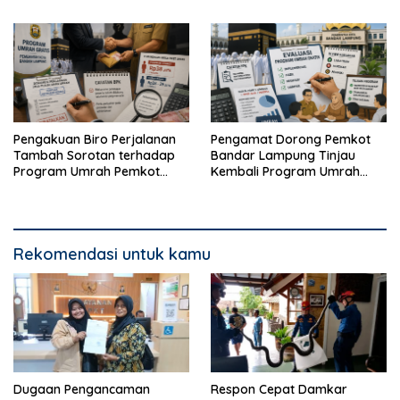
Melainkan Terduga Pencuri
Bertransaksi di Bandar
Kotak Amal
Lampung
Pengakuan Biro Perjalanan
Pengamat Dorong Pemkot
Tambah Sorotan terhadap
Bandar Lampung Tinjau
Program Umrah Pemkot
Kembali Program Umrah
Bandar Lampung
Gratis
Rekomendasi untuk kamu
Dugaan Pengancaman
Respon Cepat Damkar