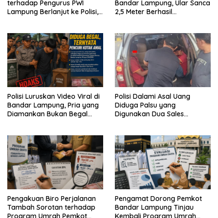
terhadap Pengurus PWI
Bandar Lampung, Ular Sanca
Lampung Berlanjut ke Polisi,
2,5 Meter Berhasil
Legislator Soroti Peran
Diamankan dari Rumah
Aparat Lingkungan
Warga
Polisi Luruskan Video Viral di
Polisi Dalami Asal Uang
Bandar Lampung, Pria yang
Diduga Palsu yang
Diamankan Bukan Begal
Digunakan Dua Sales
Melainkan Terduga Pencuri
Bertransaksi di Bandar
Kotak Amal
Lampung
Pengakuan Biro Perjalanan
Pengamat Dorong Pemkot
Tambah Sorotan terhadap
Bandar Lampung Tinjau
Program Umrah Pemkot
Kembali Program Umrah