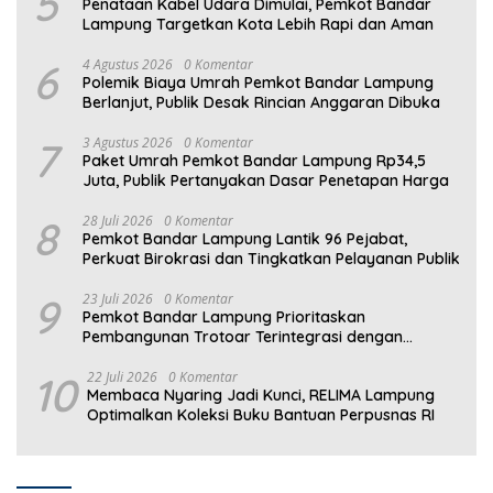
5
Penataan Kabel Udara Dimulai, Pemkot Bandar
Lampung Targetkan Kota Lebih Rapi dan Aman
6
4 Agustus 2026
0 Komentar
Polemik Biaya Umrah Pemkot Bandar Lampung
Berlanjut, Publik Desak Rincian Anggaran Dibuka
7
3 Agustus 2026
0 Komentar
Paket Umrah Pemkot Bandar Lampung Rp34,5
Juta, Publik Pertanyakan Dasar Penetapan Harga
8
28 Juli 2026
0 Komentar
Pemkot Bandar Lampung Lantik 96 Pejabat,
Perkuat Birokrasi dan Tingkatkan Pelayanan Publik
9
23 Juli 2026
0 Komentar
Pemkot Bandar Lampung Prioritaskan
Pembangunan Trotoar Terintegrasi dengan
Drainase
10
22 Juli 2026
0 Komentar
Membaca Nyaring Jadi Kunci, RELIMA Lampung
Optimalkan Koleksi Buku Bantuan Perpusnas RI