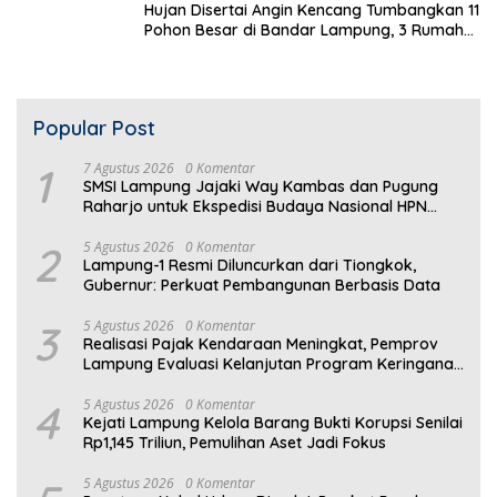
Hujan Disertai Angin Kencang Tumbangkan 11
Pohon Besar di Bandar Lampung, 3 Rumah
Warga Rusak
Popular Post
1
7 Agustus 2026
0 Komentar
SMSI Lampung Jajaki Way Kambas dan Pugung
Raharjo untuk Ekspedisi Budaya Nasional HPN
2027
2
5 Agustus 2026
0 Komentar
Lampung-1 Resmi Diluncurkan dari Tiongkok,
Gubernur: Perkuat Pembangunan Berbasis Data
3
5 Agustus 2026
0 Komentar
Realisasi Pajak Kendaraan Meningkat, Pemprov
Lampung Evaluasi Kelanjutan Program Keringanan
PKB
4
5 Agustus 2026
0 Komentar
Kejati Lampung Kelola Barang Bukti Korupsi Senilai
Rp1,145 Triliun, Pemulihan Aset Jadi Fokus
5 Agustus 2026
0 Komentar