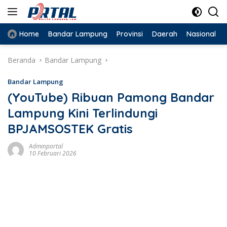
Langsung
ke
konten
Home
Bandar Lampung
Provinsi
Daerah
Nasional
Beranda
Bandar Lampung
Bandar Lampung
(YouTube) Ribuan Pamong Bandar
Lampung Kini Terlindungi
BPJAMSOSTEK Gratis
Adminportal
10 Februari 2026