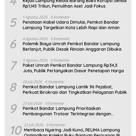
4
Kejati Lampung Kelola Barang Bukti Korupsi Senilai
Rp1,145 Triliun, Pemulihan Aset Jadi Fokus
5
5 Agustus 2026
0 Komentar
Penataan Kabel Udara Dimulai, Pemkot Bandar
Lampung Targetkan Kota Lebih Rapi dan Aman
6
4 Agustus 2026
0 Komentar
Polemik Biaya Umrah Pemkot Bandar Lampung
Berlanjut, Publik Desak Rincian Anggaran Dibuka
7
3 Agustus 2026
0 Komentar
Paket Umrah Pemkot Bandar Lampung Rp34,5
Juta, Publik Pertanyakan Dasar Penetapan Harga
8
28 Juli 2026
0 Komentar
Pemkot Bandar Lampung Lantik 96 Pejabat,
Perkuat Birokrasi dan Tingkatkan Pelayanan Publik
9
23 Juli 2026
0 Komentar
Pemkot Bandar Lampung Prioritaskan
Pembangunan Trotoar Terintegrasi dengan
Drainase
10
22 Juli 2026
0 Komentar
Membaca Nyaring Jadi Kunci, RELIMA Lampung
Optimalkan Koleksi Buku Bantuan Perpusnas RI