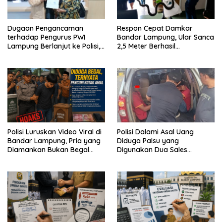
Dugaan Pengancaman
Respon Cepat Damkar
terhadap Pengurus PWI
Bandar Lampung, Ular Sanca
Lampung Berlanjut ke Polisi,
2,5 Meter Berhasil
Legislator Soroti Peran
Diamankan dari Rumah
Aparat Lingkungan
Warga
Polisi Luruskan Video Viral di
Polisi Dalami Asal Uang
Bandar Lampung, Pria yang
Diduga Palsu yang
Diamankan Bukan Begal
Digunakan Dua Sales
Melainkan Terduga Pencuri
Bertransaksi di Bandar
Kotak Amal
Lampung