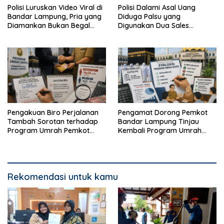
Polisi Luruskan Video Viral di
Polisi Dalami Asal Uang
Bandar Lampung, Pria yang
Diduga Palsu yang
Diamankan Bukan Begal
Digunakan Dua Sales
Melainkan Terduga Pencuri
Bertransaksi di Bandar
Kotak Amal
Lampung
Pengakuan Biro Perjalanan
Pengamat Dorong Pemkot
Tambah Sorotan terhadap
Bandar Lampung Tinjau
Program Umrah Pemkot
Kembali Program Umrah
Bandar Lampung
Gratis
Rekomendasi untuk kamu