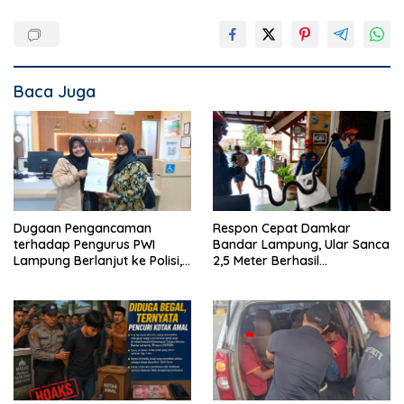
Baca Juga
Dugaan Pengancaman
Respon Cepat Damkar
terhadap Pengurus PWI
Bandar Lampung, Ular Sanca
Lampung Berlanjut ke Polisi,
2,5 Meter Berhasil
Legislator Soroti Peran
Diamankan dari Rumah
Aparat Lingkungan
Warga