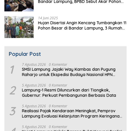
Bandar Lampung, BPBD Sebut Akar Pohon
Lapuk
14 Juni 2025
Hujan Disertai Angin Kencang Tumbangkan 11
Pohon Besar di Bandar Lampung, 3 Rumah
Warga Rusak
Popular Post
1
7 Agustus 2026
0 Komentar
SMSI Lampung Jajaki Way Kambas dan Pugung
Raharjo untuk Ekspedisi Budaya Nasional HPN
2027
2
5 Agustus 2026
0 Komentar
Lampung-1 Resmi Diluncurkan dari Tiongkok,
Gubernur: Perkuat Pembangunan Berbasis Data
3
5 Agustus 2026
0 Komentar
Realisasi Pajak Kendaraan Meningkat, Pemprov
Lampung Evaluasi Kelanjutan Program Keringanan
PKB
5 Agustus 2026
0 Komentar