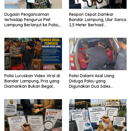
Dugaan Pengancaman
Respon Cepat Damkar
terhadap Pengurus PWI
Bandar Lampung, Ular Sanca
Lampung Berlanjut ke Polisi,
2,5 Meter Berhasil
Legislator Soroti Peran
Diamankan dari Rumah
Aparat Lingkungan
Warga
Polisi Luruskan Video Viral di
Polisi Dalami Asal Uang
Bandar Lampung, Pria yang
Diduga Palsu yang
Diamankan Bukan Begal
Digunakan Dua Sales
Melainkan Terduga Pencuri
Bertransaksi di Bandar
Kotak Amal
Lampung