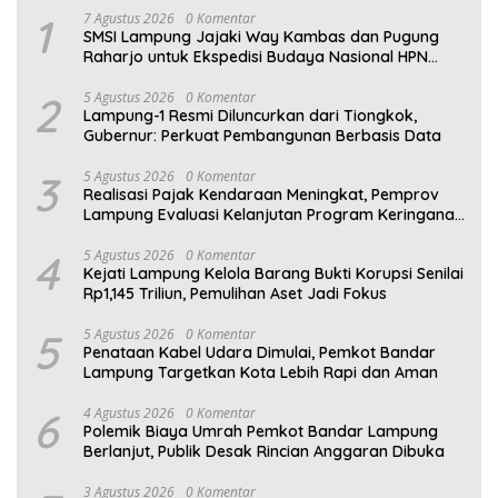
1
7 Agustus 2026
0 Komentar
SMSI Lampung Jajaki Way Kambas dan Pugung
Raharjo untuk Ekspedisi Budaya Nasional HPN
2027
2
5 Agustus 2026
0 Komentar
Lampung-1 Resmi Diluncurkan dari Tiongkok,
Gubernur: Perkuat Pembangunan Berbasis Data
3
5 Agustus 2026
0 Komentar
Realisasi Pajak Kendaraan Meningkat, Pemprov
Lampung Evaluasi Kelanjutan Program Keringanan
PKB
4
5 Agustus 2026
0 Komentar
Kejati Lampung Kelola Barang Bukti Korupsi Senilai
Rp1,145 Triliun, Pemulihan Aset Jadi Fokus
5
5 Agustus 2026
0 Komentar
Penataan Kabel Udara Dimulai, Pemkot Bandar
Lampung Targetkan Kota Lebih Rapi dan Aman
6
4 Agustus 2026
0 Komentar
Polemik Biaya Umrah Pemkot Bandar Lampung
Berlanjut, Publik Desak Rincian Anggaran Dibuka
3 Agustus 2026
0 Komentar