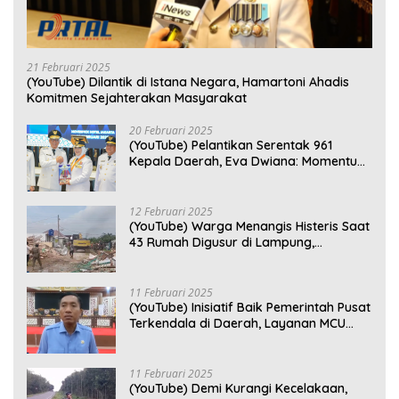
21 Februari 2025
(YouTube) Dilantik di Istana Negara, Hamartoni Ahadis
Komitmen Sejahterakan Masyarakat
20 Februari 2025
(YouTube) Pelantikan Serentak 961
Kepala Daerah, Eva Dwiana: Momentum
Perkuat Kebersamaan
12 Februari 2025
(YouTube) Warga Menangis Histeris Saat
43 Rumah Digusur di Lampung,
Kompensasi Rp2,5 Juta Dinilai Tak
Layak
11 Februari 2025
(YouTube) Inisiatif Baik Pemerintah Pusat
Terkendala di Daerah, Layanan MCU
Gratis di Bandar Lampung Belum
Optimal
11 Februari 2025
(YouTube) Demi Kurangi Kecelakaan,