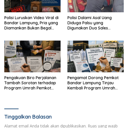
Polisi Luruskan Video Viral di
Polisi Dalami Asal Uang
Bandar Lampung, Pria yang
Diduga Palsu yang
Diamankan Bukan Begal
Digunakan Dua Sales
Melainkan Terduga Pencuri
Bertransaksi di Bandar
Kotak Amal
Lampung
Pengakuan Biro Perjalanan
Pengamat Dorong Pemkot
Tambah Sorotan terhadap
Bandar Lampung Tinjau
Program Umrah Pemkot
Kembali Program Umrah
Bandar Lampung
Gratis
Tinggalkan Balasan
Alamat email Anda tidak akan dipublikasikan.
Ruas yang wajib