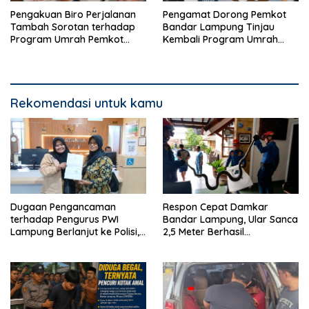
Pengakuan Biro Perjalanan
Pengamat Dorong Pemkot
Tambah Sorotan terhadap
Bandar Lampung Tinjau
Program Umrah Pemkot
Kembali Program Umrah
Bandar Lampung
Gratis
Rekomendasi untuk kamu
Dugaan Pengancaman
Respon Cepat Damkar
terhadap Pengurus PWI
Bandar Lampung, Ular Sanca
Lampung Berlanjut ke Polisi,
2,5 Meter Berhasil
Legislator Soroti Peran
Diamankan dari Rumah
Aparat Lingkungan
Warga