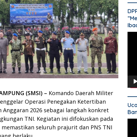
DP
“Me
Iba
Pem
Vide
AMPUNG (SMSI) –
Komando Daerah Militer
enggelar Operasi Penegakan Ketertiban
Uca
un Anggaran 2026 sebagai langkah konkret
Ban
ngkungan TNI. Kegiatan ini difokuskan pada
Pem
memastikan seluruh prajurit dan PNS TNI
Vide
yang berlaku.