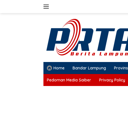
Langsung
ke
konten
Home
Bandar Lampung
Provins
Pedoman Media Saiber
Privacy Policy