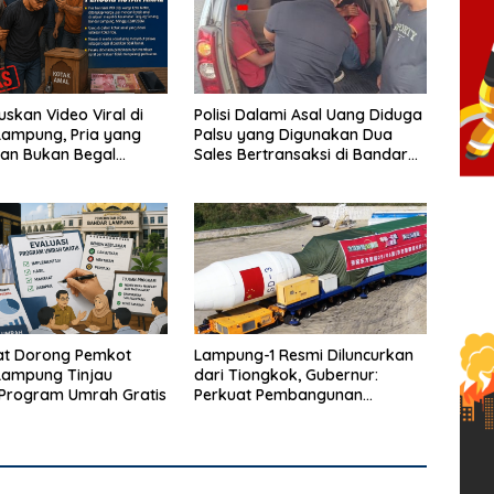
ruskan Video Viral di
Polisi Dalami Asal Uang Diduga
ampung, Pria yang
Palsu yang Digunakan Dua
an Bukan Begal
Sales Bertransaksi di Bandar
n Terduga Pencuri
Lampung
mal
t Dorong Pemkot
Lampung-1 Resmi Diluncurkan
Lampung Tinjau
dari Tiongkok, Gubernur:
 Program Umrah Gratis
Perkuat Pembangunan
Berbasis Data