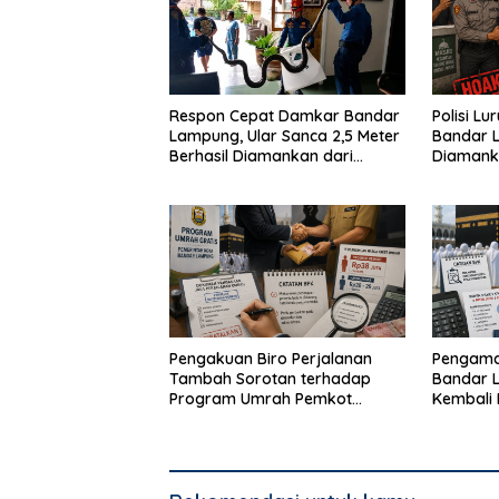
Respon Cepat Damkar Bandar
Polisi Lu
Lampung, Ular Sanca 2,5 Meter
Bandar L
Berhasil Diamankan dari
Diamank
Rumah Warga
Melainka
Kotak A
Pengakuan Biro Perjalanan
Pengama
Tambah Sorotan terhadap
Bandar 
Program Umrah Pemkot
Kembali
Bandar Lampung