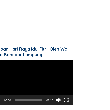
pan Hari Raya Idul Fitri, Oleh Wali
a Banadar Lampung
utar
o
00:00
01:10