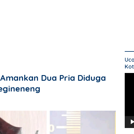
Uca
Kot
i Amankan Dua Pria Diduga
Pem
Vide
Tegineneng