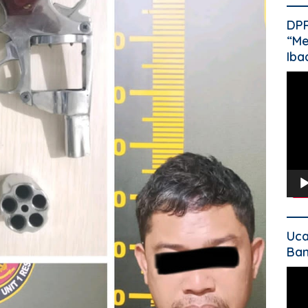
DP
“Me
Iba
Pem
Vide
Uca
Ban
Pem
Vide