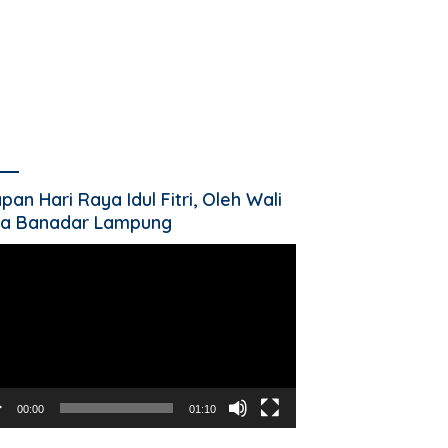
pan Hari Raya Idul Fitri, Oleh Wali
a Banadar Lampung
utar
o
00:00
01:10