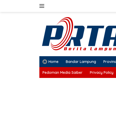
Langsung
ke
konten
Home
Bandar Lampung
Provins
Pedoman Media Saiber
Privacy Policy