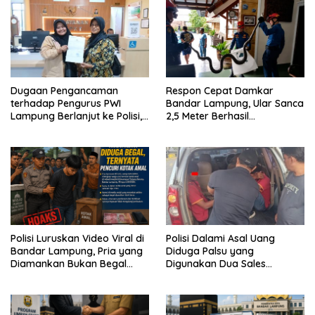
Dugaan Pengancaman
Respon Cepat Damkar
terhadap Pengurus PWI
Bandar Lampung, Ular Sanca
Lampung Berlanjut ke Polisi,
2,5 Meter Berhasil
Legislator Soroti Peran
Diamankan dari Rumah
Aparat Lingkungan
Warga
Polisi Luruskan Video Viral di
Polisi Dalami Asal Uang
Bandar Lampung, Pria yang
Diduga Palsu yang
Diamankan Bukan Begal
Digunakan Dua Sales
Melainkan Terduga Pencuri
Bertransaksi di Bandar
Kotak Amal
Lampung