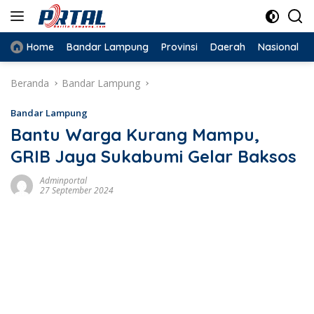
Langsung
ke
konten
Home
Bandar Lampung
Provinsi
Daerah
Nasional
Beranda
Bandar Lampung
Bandar Lampung
Bantu Warga Kurang Mampu,
GRIB Jaya Sukabumi Gelar Baksos
Adminportal
27 September 2024