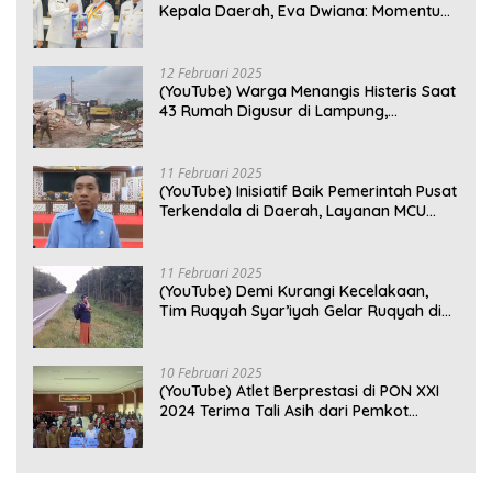
Kepala Daerah, Eva Dwiana: Momentum
Perkuat Kebersamaan
12 Februari 2025
(YouTube) Warga Menangis Histeris Saat
43 Rumah Digusur di Lampung,
Kompensasi Rp2,5 Juta Dinilai Tak
Layak
11 Februari 2025
(YouTube) Inisiatif Baik Pemerintah Pusat
Terkendala di Daerah, Layanan MCU
Gratis di Bandar Lampung Belum
Optimal
11 Februari 2025
(YouTube) Demi Kurangi Kecelakaan,
Tim Ruqyah Syar’iyah Gelar Ruqyah di
Jalan Ir. Sutami
10 Februari 2025
(YouTube) Atlet Berprestasi di PON XXI
2024 Terima Tali Asih dari Pemkot
Bandar Lampung