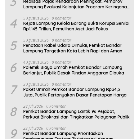
3
Realisasi Pajak Kendaraan Meningkat, Pemprov
Lampung Evaluasi Kelanjutan Program Keringanan
PKB
4
5 Agustus 2026
0 Komentar
Kejati Lampung Kelola Barang Bukti Korupsi Senilai
Rp1,145 Triliun, Pemulihan Aset Jadi Fokus
5
5 Agustus 2026
0 Komentar
Penataan Kabel Udara Dimulai, Pemkot Bandar
Lampung Targetkan Kota Lebih Rapi dan Aman
6
4 Agustus 2026
0 Komentar
Polemik Biaya Umrah Pemkot Bandar Lampung
Berlanjut, Publik Desak Rincian Anggaran Dibuka
7
3 Agustus 2026
0 Komentar
Paket Umrah Pemkot Bandar Lampung Rp34,5
Juta, Publik Pertanyakan Dasar Penetapan Harga
8
28 Juli 2026
0 Komentar
Pemkot Bandar Lampung Lantik 96 Pejabat,
Perkuat Birokrasi dan Tingkatkan Pelayanan Publik
9
23 Juli 2026
0 Komentar
Pemkot Bandar Lampung Prioritaskan
Pembangunan Trotoar Terintegrasi dengan