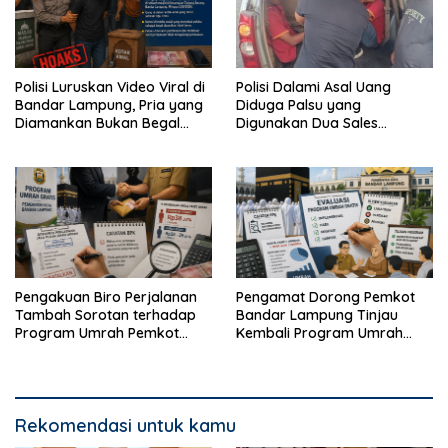
Polisi Luruskan Video Viral di
Polisi Dalami Asal Uang
Bandar Lampung, Pria yang
Diduga Palsu yang
Diamankan Bukan Begal
Digunakan Dua Sales
Melainkan Terduga Pencuri
Bertransaksi di Bandar
Kotak Amal
Lampung
Pengakuan Biro Perjalanan
Pengamat Dorong Pemkot
Tambah Sorotan terhadap
Bandar Lampung Tinjau
Program Umrah Pemkot
Kembali Program Umrah
Bandar Lampung
Gratis
Rekomendasi untuk kamu