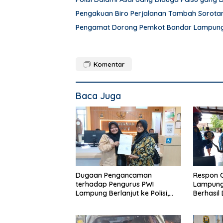
Pengakuan Biro Perjalanan Tambah Sorot
Pengamat Dorong Pemkot Bandar Lampung 
Komentar
Baca Juga
Dugaan Pengancaman
Respon 
terhadap Pengurus PWI
Lampung,
Lampung Berlanjut ke Polisi,
Berhasil
Legislator Soroti Peran Aparat
Rumah 
Lingkungan