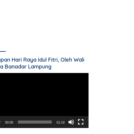
pan Hari Raya Idul Fitri, Oleh Wali
a Banadar Lampung
utar
o
00:00
01:10