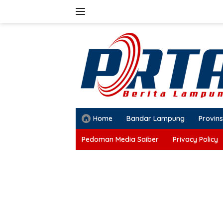
Langsung
ke
konten
Home
Bandar Lampung
Provins
Pedoman Media Saiber
Privacy Policy