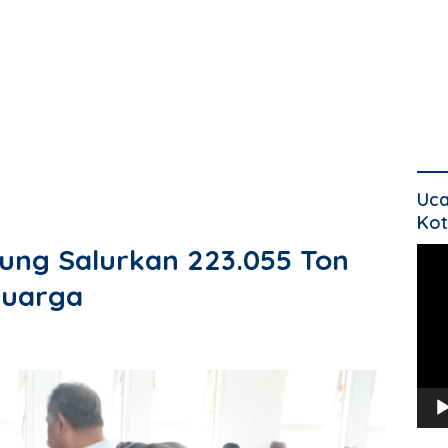
Uca
Kot
ng Salurkan 223.055 Ton
Pem
Vide
luarga