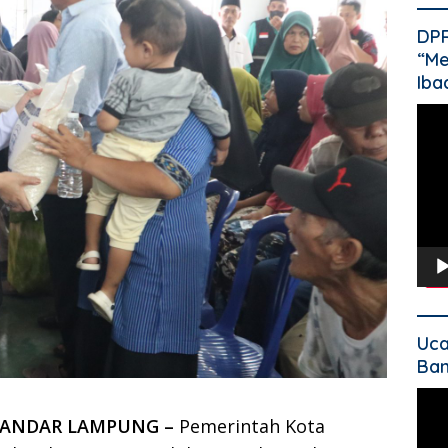
DP
“Me
Iba
Pem
Vide
Uca
Ban
Pem
Vide
BANDAR LAMPUNG –
Pemerintah Kota