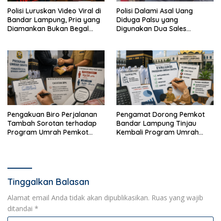
Polisi Luruskan Video Viral di
Polisi Dalami Asal Uang
Bandar Lampung, Pria yang
Diduga Palsu yang
Diamankan Bukan Begal
Digunakan Dua Sales
Melainkan Terduga Pencuri
Bertransaksi di Bandar
Kotak Amal
Lampung
Pengakuan Biro Perjalanan
Pengamat Dorong Pemkot
Tambah Sorotan terhadap
Bandar Lampung Tinjau
Program Umrah Pemkot
Kembali Program Umrah
Bandar Lampung
Gratis
Tinggalkan Balasan
Alamat email Anda tidak akan dipublikasikan.
Ruas yang wajib
ditandai
*