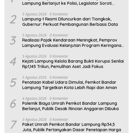
Lampung Berlanjut ke Polisi, Legislator Soroti
Peran Aparat Lingkungan
2
5 Agustus 2026
0 Komentar
Lampung-1 Resmi Diluncurkan dari Tiongkok,
Gubernur: Perkuat Pembangunan Berbasis Data
3
5 Agustus 2026
0 Komentar
Realisasi Pajak Kendaraan Meningkat, Pemprov
Lampung Evaluasi Kelanjutan Program Keringanan
PKB
4
5 Agustus 2026
0 Komentar
Kejati Lampung Kelola Barang Bukti Korupsi Senilai
Rp1,145 Triliun, Pemulihan Aset Jadi Fokus
5
5 Agustus 2026
0 Komentar
Penataan Kabel Udara Dimulai, Pemkot Bandar
Lampung Targetkan Kota Lebih Rapi dan Aman
6
4 Agustus 2026
0 Komentar
Polemik Biaya Umrah Pemkot Bandar Lampung
Berlanjut, Publik Desak Rincian Anggaran Dibuka
7
3 Agustus 2026
0 Komentar
Paket Umrah Pemkot Bandar Lampung Rp34,5
Juta, Publik Pertanyakan Dasar Penetapan Harga