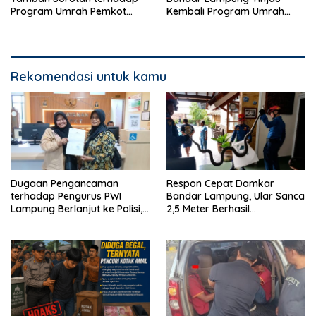
Program Umrah Pemkot
Kembali Program Umrah
Bandar Lampung
Gratis
Rekomendasi untuk kamu
Dugaan Pengancaman
Respon Cepat Damkar
terhadap Pengurus PWI
Bandar Lampung, Ular Sanca
Lampung Berlanjut ke Polisi,
2,5 Meter Berhasil
Legislator Soroti Peran
Diamankan dari Rumah
Aparat Lingkungan
Warga