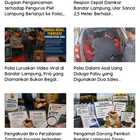
Dugaan Pengancaman
Respon Cepat Damkar
terhadap Pengurus PWI
Bandar Lampung, Ular Sanca
Lampung Berlanjut ke Polisi,
2,5 Meter Berhasil
Legislator Soroti Peran
Diamankan dari Rumah
Aparat Lingkungan
Warga
Polisi Luruskan Video Viral di
Polisi Dalami Asal Uang
Bandar Lampung, Pria yang
Diduga Palsu yang
Diamankan Bukan Begal
Digunakan Dua Sales
Melainkan Terduga Pencuri
Bertransaksi di Bandar
Kotak Amal
Lampung
Pengakuan Biro Perjalanan
Pengamat Dorong Pemkot
Tambah Sorotan terhadap
Bandar Lampung Tinjau