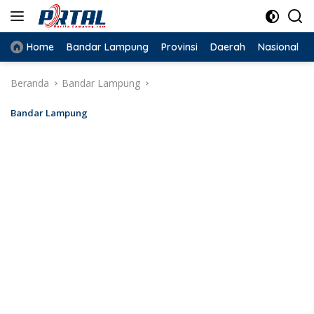
Langsung
ke
konten
Home
Bandar Lampung
Provinsi
Daerah
Nasional
Beranda
Bandar Lampung
Bandar Lampung