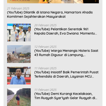
21 Februari 2025
(YouTube) Dilantik di Istana Negara, Hamartoni Ahadis
Komitmen Sejahterakan Masyarakat
20 Februari 2025
(YouTube) Pelantikan Serentak 961
Kepala Daerah, Eva Dwiana: Momentum
Perkuat Kebersamaan
12 Februari 2025
(YouTube) Warga Menangis Histeris Saat
43 Rumah Digusur di Lampung,
Kompensasi Rp2,5 Juta Dinilai Tak
Layak
11 Februari 2025
(YouTube) Inisiatif Baik Pemerintah Pusat
Terkendala di Daerah, Layanan MCU
Gratis di Bandar Lampung Belum
Optimal
11 Februari 2025
(YouTube) Demi Kurangi Kecelakaan,
Tim Ruqyah Syar’iyah Gelar Ruqyah di
Jalan Ir. Sutami