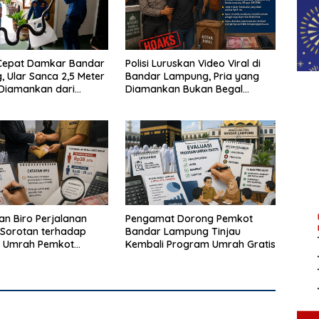
Cepat Damkar Bandar
Polisi Luruskan Video Viral di
 Ular Sanca 2,5 Meter
Bandar Lampung, Pria yang
 Diamankan dari
Diamankan Bukan Begal
Warga
Melainkan Terduga Pencuri
Kotak Amal
n Biro Perjalanan
Pengamat Dorong Pemkot
Sorotan terhadap
Bandar Lampung Tinjau
 Umrah Pemkot
Kembali Program Umrah Gratis
Lampung