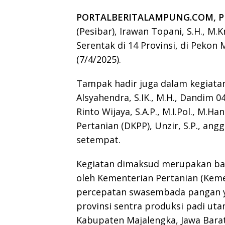
PORTALBERITALAMPUNG.COM, PE
(Pesibar), Irawan Topani, S.H., M.
Serentak di 14 Provinsi, di Pekon
(7/4/2025).
Tampak hadir juga dalam kegiatan
Alsyahendra, S.IK., M.H., Dandim 0
Rinto Wijaya, S.A.P., M.I.Pol., M.
Pertanian (DKPP), Unzir, S.P., ang
setempat.
‎Kegiatan dimaksud merupakan ba
oleh Kementerian Pertanian (Kem
percepatan swasembada pangan ya
provinsi sentra produksi padi uta
Kabupaten Majalengka, Jawa Barat 