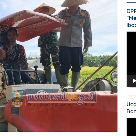
DP
“Me
Iba
Pem
Vide
Uca
Ban
Pem
Vide