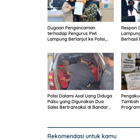
Dugaan Pengancaman
Respon 
terhadap Pengurus PWI
Lampung,
Lampung Berlanjut ke Polisi,
Berhasil
Legislator Soroti Peran Aparat
Rumah 
Lingkungan
Polisi Dalami Asal Uang Diduga
Pengakua
Palsu yang Digunakan Dua
Tambah 
Sales Bertransaksi di Bandar
Program
Lampung
Bandar 
Rekomendasi untuk kamu