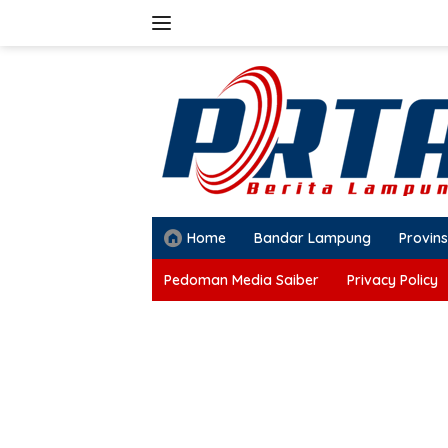
Langsung
ke
konten
Home
Bandar Lampung
Provins
Pedoman Media Saiber
Privacy Policy