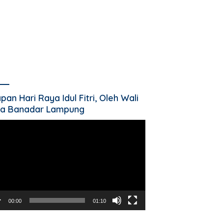
pan Hari Raya Idul Fitri, Oleh Wali
a Banadar Lampung
utar
o
00:00
01:10