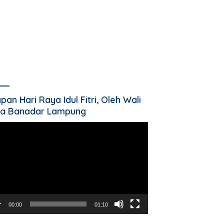
pan Hari Raya Idul Fitri, Oleh Wali
a Banadar Lampung
utar
o
00:00
01:10