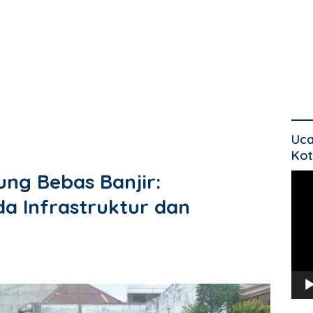
Uca
Kot
ng Bebas Banjir:
Pem
Vide
a Infrastruktur dan