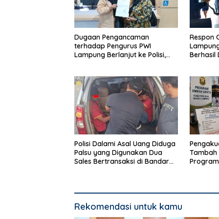
Dugaan Pengancaman
Respon 
terhadap Pengurus PWI
Lampung,
Lampung Berlanjut ke Polisi,
Berhasil
Legislator Soroti Peran Aparat
Rumah 
Lingkungan
Polisi Dalami Asal Uang Diduga
Pengakua
Palsu yang Digunakan Dua
Tambah 
Sales Bertransaksi di Bandar
Program
Lampung
Bandar 
Rekomendasi untuk kamu