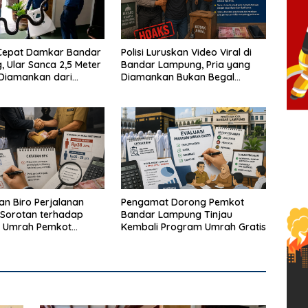
Cepat Damkar Bandar
Polisi Luruskan Video Viral di
 Ular Sanca 2,5 Meter
Bandar Lampung, Pria yang
 Diamankan dari
Diamankan Bukan Begal
Warga
Melainkan Terduga Pencuri
Kotak Amal
n Biro Perjalanan
Pengamat Dorong Pemkot
Sorotan terhadap
Bandar Lampung Tinjau
 Umrah Pemkot
Kembali Program Umrah Gratis
Lampung