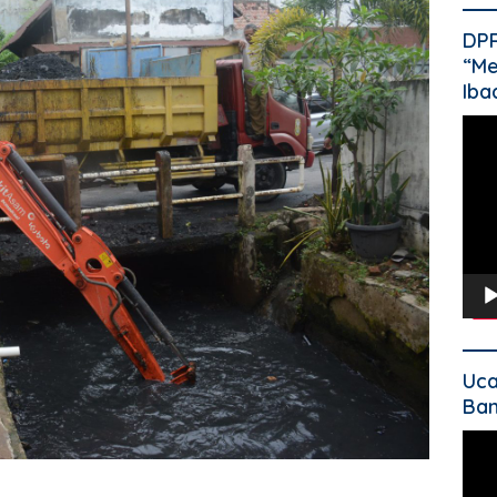
DP
“Me
Iba
Pem
Vide
Uca
Ban
Pem
Vide