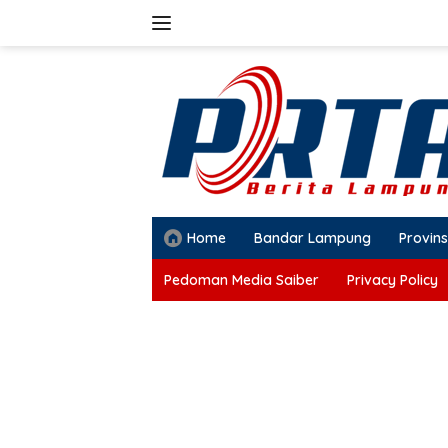
Langsung
ke
konten
Home
Bandar Lampung
Provins
Pedoman Media Saiber
Privacy Policy