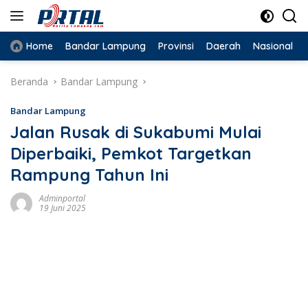
Langsung
ke
konten
Home
Bandar Lampung
Provinsi
Daerah
Nasional
Beranda
Bandar Lampung
Bandar Lampung
Jalan Rusak di Sukabumi Mulai
Diperbaiki, Pemkot Targetkan
Rampung Tahun Ini
Adminportal
19 Juni 2025