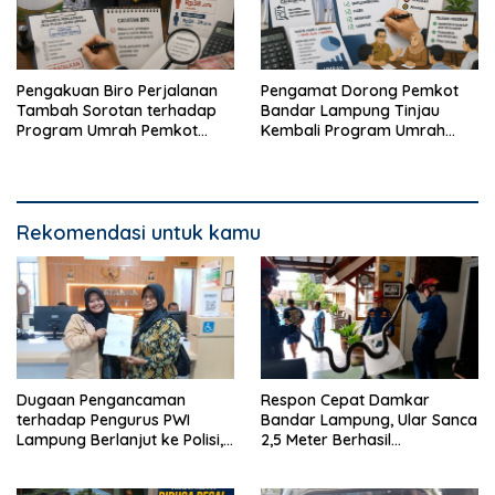
Pengakuan Biro Perjalanan
Pengamat Dorong Pemkot
Tambah Sorotan terhadap
Bandar Lampung Tinjau
Program Umrah Pemkot
Kembali Program Umrah
Bandar Lampung
Gratis
Rekomendasi untuk kamu
Dugaan Pengancaman
Respon Cepat Damkar
terhadap Pengurus PWI
Bandar Lampung, Ular Sanca
Lampung Berlanjut ke Polisi,
2,5 Meter Berhasil
Legislator Soroti Peran
Diamankan dari Rumah
Aparat Lingkungan
Warga