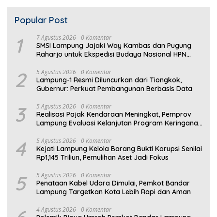
Popular Post
1
7 Agustus 2026
0 Komentar
SMSI Lampung Jajaki Way Kambas dan Pugung
Raharjo untuk Ekspedisi Budaya Nasional HPN
2027
2
5 Agustus 2026
0 Komentar
Lampung-1 Resmi Diluncurkan dari Tiongkok,
Gubernur: Perkuat Pembangunan Berbasis Data
3
5 Agustus 2026
0 Komentar
Realisasi Pajak Kendaraan Meningkat, Pemprov
Lampung Evaluasi Kelanjutan Program Keringanan
PKB
4
5 Agustus 2026
0 Komentar
Kejati Lampung Kelola Barang Bukti Korupsi Senilai
Rp1,145 Triliun, Pemulihan Aset Jadi Fokus
5
5 Agustus 2026
0 Komentar
Penataan Kabel Udara Dimulai, Pemkot Bandar
Lampung Targetkan Kota Lebih Rapi dan Aman
4 Agustus 2026
0 Komentar