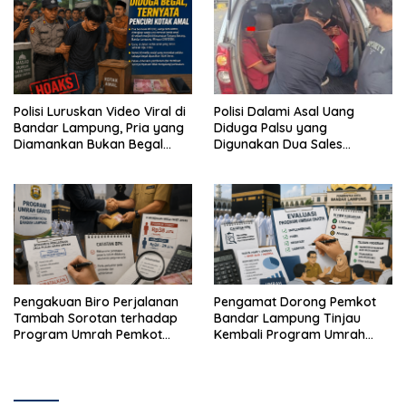
Polisi Luruskan Video Viral di
Polisi Dalami Asal Uang
Bandar Lampung, Pria yang
Diduga Palsu yang
Diamankan Bukan Begal
Digunakan Dua Sales
Melainkan Terduga Pencuri
Bertransaksi di Bandar
Kotak Amal
Lampung
Pengakuan Biro Perjalanan
Pengamat Dorong Pemkot
Tambah Sorotan terhadap
Bandar Lampung Tinjau
Program Umrah Pemkot
Kembali Program Umrah
Bandar Lampung
Gratis