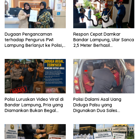
Dugaan Pengancaman
Respon Cepat Damkar
terhadap Pengurus PWI
Bandar Lampung, Ular Sanca
Lampung Berlanjut ke Polisi,
2,5 Meter Berhasil
Legislator Soroti Peran
Diamankan dari Rumah
Aparat Lingkungan
Warga
Polisi Luruskan Video Viral di
Polisi Dalami Asal Uang
Bandar Lampung, Pria yang
Diduga Palsu yang
Diamankan Bukan Begal
Digunakan Dua Sales
Melainkan Terduga Pencuri
Bertransaksi di Bandar
Kotak Amal
Lampung