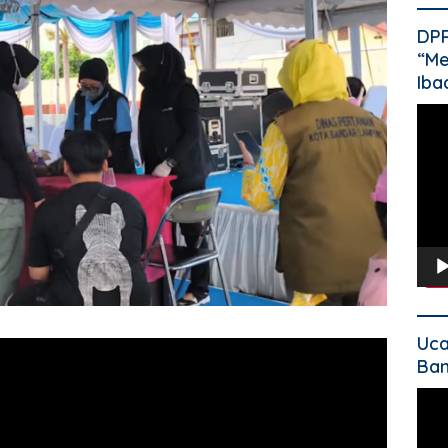
DP
“Me
Iba
Pem
Vide
Uca
Ban
Pem
Vide