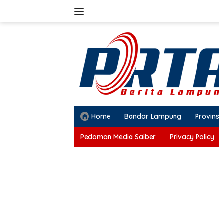
Langsung
ke
konten
Home
Bandar Lampung
Provins
Pedoman Media Saiber
Privacy Policy