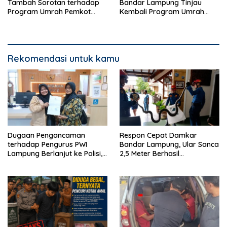
Tambah Sorotan terhadap
Bandar Lampung Tinjau
Program Umrah Pemkot
Kembali Program Umrah
Bandar Lampung
Gratis
Rekomendasi untuk kamu
Dugaan Pengancaman
Respon Cepat Damkar
terhadap Pengurus PWI
Bandar Lampung, Ular Sanca
Lampung Berlanjut ke Polisi,
2,5 Meter Berhasil
Legislator Soroti Peran
Diamankan dari Rumah
Aparat Lingkungan
Warga