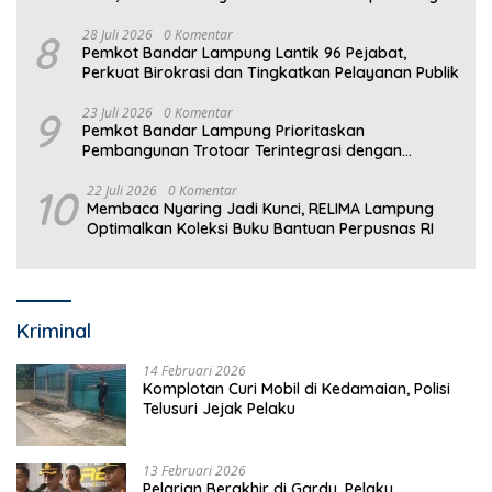
8
28 Juli 2026
0 Komentar
Pemkot Bandar Lampung Lantik 96 Pejabat,
Perkuat Birokrasi dan Tingkatkan Pelayanan Publik
9
23 Juli 2026
0 Komentar
Pemkot Bandar Lampung Prioritaskan
Pembangunan Trotoar Terintegrasi dengan
Drainase
10
22 Juli 2026
0 Komentar
Membaca Nyaring Jadi Kunci, RELIMA Lampung
Optimalkan Koleksi Buku Bantuan Perpusnas RI
Kriminal
14 Februari 2026
Komplotan Curi Mobil di Kedamaian, Polisi
Telusuri Jejak Pelaku
13 Februari 2026
Pelarian Berakhir di Gardu, Pelaku