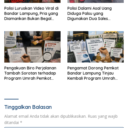
Polisi Luruskan Video Viral di
Polisi Dalami Asal Uang
Bandar Lampung, Pria yang
Diduga Palsu yang
Diamankan Bukan Begal
Digunakan Dua Sales
Melainkan Terduga Pencuri
Bertransaksi di Bandar
Kotak Amal
Lampung
Pengakuan Biro Perjalanan
Pengamat Dorong Pemkot
Tambah Sorotan terhadap
Bandar Lampung Tinjau
Program Umrah Pemkot
Kembali Program Umrah
Bandar Lampung
Gratis
Tinggalkan Balasan
Alamat email Anda tidak akan dipublikasikan.
Ruas yang wajib
ditandai
*