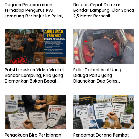
Dugaan Pengancaman
Respon Cepat Damkar
terhadap Pengurus PWI
Bandar Lampung, Ular Sanca
Lampung Berlanjut ke Polisi,
2,5 Meter Berhasil
Legislator Soroti Peran
Diamankan dari Rumah
Aparat Lingkungan
Warga
Polisi Luruskan Video Viral di
Polisi Dalami Asal Uang
Bandar Lampung, Pria yang
Diduga Palsu yang
Diamankan Bukan Begal
Digunakan Dua Sales
Melainkan Terduga Pencuri
Bertransaksi di Bandar
Kotak Amal
Lampung
Pengakuan Biro Perjalanan
Pengamat Dorong Pemkot