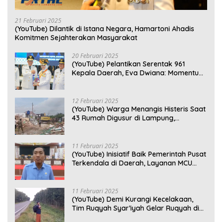
21 Februari 2025
(YouTube) Dilantik di Istana Negara, Hamartoni Ahadis
Komitmen Sejahterakan Masyarakat
20 Februari 2025
(YouTube) Pelantikan Serentak 961
Kepala Daerah, Eva Dwiana: Momentum
Perkuat Kebersamaan
12 Februari 2025
(YouTube) Warga Menangis Histeris Saat
43 Rumah Digusur di Lampung,
Kompensasi Rp2,5 Juta Dinilai Tak
Layak
11 Februari 2025
(YouTube) Inisiatif Baik Pemerintah Pusat
Terkendala di Daerah, Layanan MCU
Gratis di Bandar Lampung Belum
Optimal
11 Februari 2025
(YouTube) Demi Kurangi Kecelakaan,
Tim Ruqyah Syar’iyah Gelar Ruqyah di
Jalan Ir. Sutami