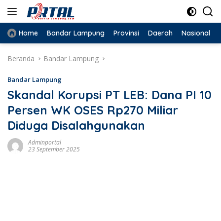
Langsung
ke
konten
Home
Bandar Lampung
Provinsi
Daerah
Nasional
Beranda
Bandar Lampung
Bandar Lampung
Skandal Korupsi PT LEB: Dana PI 10
Persen WK OSES Rp270 Miliar
Diduga Disalahgunakan
Adminportal
23 September 2025