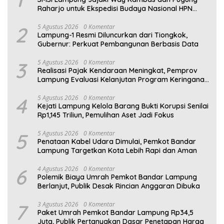
Raharjo untuk Ekspedisi Budaya Nasional HPN
2027
2
5 Agustus 2026
0 Komentar
Lampung-1 Resmi Diluncurkan dari Tiongkok,
Gubernur: Perkuat Pembangunan Berbasis Data
3
5 Agustus 2026
0 Komentar
Realisasi Pajak Kendaraan Meningkat, Pemprov
Lampung Evaluasi Kelanjutan Program Keringanan
PKB
4
5 Agustus 2026
0 Komentar
Kejati Lampung Kelola Barang Bukti Korupsi Senilai
Rp1,145 Triliun, Pemulihan Aset Jadi Fokus
5
5 Agustus 2026
0 Komentar
Penataan Kabel Udara Dimulai, Pemkot Bandar
Lampung Targetkan Kota Lebih Rapi dan Aman
6
4 Agustus 2026
0 Komentar
Polemik Biaya Umrah Pemkot Bandar Lampung
Berlanjut, Publik Desak Rincian Anggaran Dibuka
7
3 Agustus 2026
0 Komentar
Paket Umrah Pemkot Bandar Lampung Rp34,5
Juta, Publik Pertanyakan Dasar Penetapan Harga