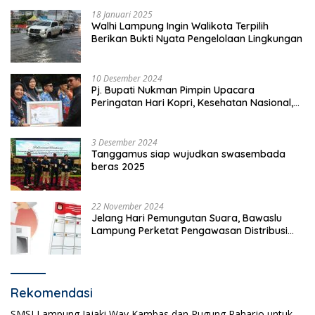
18 Januari 2025
Walhi Lampung Ingin Walikota Terpilih
Berikan Bukti Nyata Pengelolaan Lingkungan
10 Desember 2024
Pj. Bupati Nukman Pimpin Upacara
Peringatan Hari Kopri, Kesehatan Nasional,
Pgri dan Hari Cinta Puspa.
3 Desember 2024
Tanggamus siap wujudkan swasembada
beras 2025
22 November 2024
Jelang Hari Pemungutan Suara, Bawaslu
Lampung Perketat Pengawasan Distribusi
Logistik Pemilihan
Rekomendasi
SMSI Lampung Jajaki Way Kambas dan Pugung Raharjo untuk