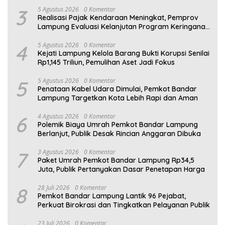
3
5 Agustus 2026
0 Komentar
Realisasi Pajak Kendaraan Meningkat, Pemprov
Lampung Evaluasi Kelanjutan Program Keringanan
PKB
4
5 Agustus 2026
0 Komentar
Kejati Lampung Kelola Barang Bukti Korupsi Senilai
Rp1,145 Triliun, Pemulihan Aset Jadi Fokus
5
5 Agustus 2026
0 Komentar
Penataan Kabel Udara Dimulai, Pemkot Bandar
Lampung Targetkan Kota Lebih Rapi dan Aman
6
4 Agustus 2026
0 Komentar
Polemik Biaya Umrah Pemkot Bandar Lampung
Berlanjut, Publik Desak Rincian Anggaran Dibuka
7
3 Agustus 2026
0 Komentar
Paket Umrah Pemkot Bandar Lampung Rp34,5
Juta, Publik Pertanyakan Dasar Penetapan Harga
8
28 Juli 2026
0 Komentar
Pemkot Bandar Lampung Lantik 96 Pejabat,
Perkuat Birokrasi dan Tingkatkan Pelayanan Publik
23 Juli 2026
0 Komentar