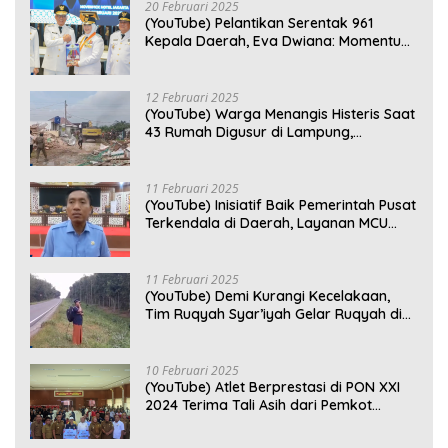
20 Februari 2025
(YouTube) Pelantikan Serentak 961
Kepala Daerah, Eva Dwiana: Momentum
Perkuat Kebersamaan
12 Februari 2025
(YouTube) Warga Menangis Histeris Saat
43 Rumah Digusur di Lampung,
Kompensasi Rp2,5 Juta Dinilai Tak
Layak
11 Februari 2025
(YouTube) Inisiatif Baik Pemerintah Pusat
Terkendala di Daerah, Layanan MCU
Gratis di Bandar Lampung Belum
Optimal
11 Februari 2025
(YouTube) Demi Kurangi Kecelakaan,
Tim Ruqyah Syar’iyah Gelar Ruqyah di
Jalan Ir. Sutami
10 Februari 2025
(YouTube) Atlet Berprestasi di PON XXI
2024 Terima Tali Asih dari Pemkot
Bandar Lampung