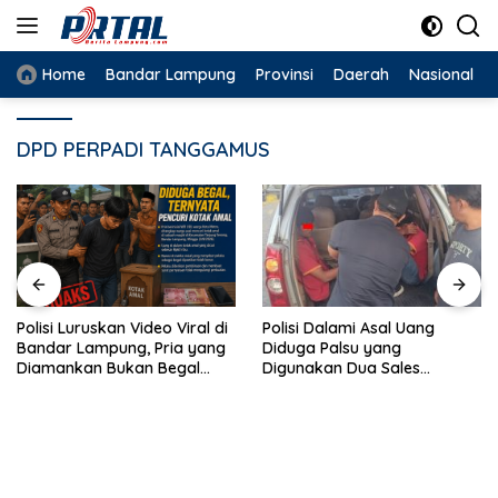
Langsung
ke
konten
Home
Bandar Lampung
Provinsi
Daerah
Nasional
DPD PERPADI TANGGAMUS
Polisi Dalami Asal Uang
Pengakuan Biro Perjalanan
Diduga Palsu yang
Tambah Sorotan terhadap
Digunakan Dua Sales
Program Umrah Pemkot
Bertransaksi di Bandar
Bandar Lampung
Lampung