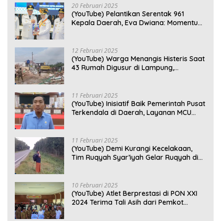
20 Februari 2025
(YouTube) Pelantikan Serentak 961
Kepala Daerah, Eva Dwiana: Momentum
Perkuat Kebersamaan
12 Februari 2025
(YouTube) Warga Menangis Histeris Saat
43 Rumah Digusur di Lampung,
Kompensasi Rp2,5 Juta Dinilai Tak
Layak
11 Februari 2025
(YouTube) Inisiatif Baik Pemerintah Pusat
Terkendala di Daerah, Layanan MCU
Gratis di Bandar Lampung Belum
Optimal
11 Februari 2025
(YouTube) Demi Kurangi Kecelakaan,
Tim Ruqyah Syar’iyah Gelar Ruqyah di
Jalan Ir. Sutami
10 Februari 2025
(YouTube) Atlet Berprestasi di PON XXI
2024 Terima Tali Asih dari Pemkot
Bandar Lampung