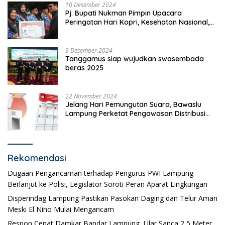
10 Desember 2024
Pj. Bupati Nukman Pimpin Upacara
Peringatan Hari Kopri, Kesehatan Nasional,
Pgri dan Hari Cinta Puspa.
3 Desember 2024
Tanggamus siap wujudkan swasembada
beras 2025
22 November 2024
Jelang Hari Pemungutan Suara, Bawaslu
Lampung Perketat Pengawasan Distribusi
Logistik Pemilihan
Rekomendasi
Dugaan Pengancaman terhadap Pengurus PWI Lampung
Berlanjut ke Polisi, Legislator Soroti Peran Aparat Lingkungan
Disperindag Lampung Pastikan Pasokan Daging dan Telur Aman
Meski El Nino Mulai Mengancam
Respon Cepat Damkar Bandar Lampung, Ular Sanca 2,5 Meter