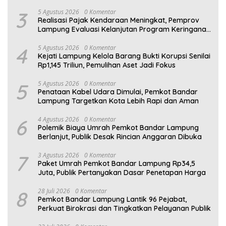
3
5 Agustus 2026
0 Komentar
Realisasi Pajak Kendaraan Meningkat, Pemprov
Lampung Evaluasi Kelanjutan Program Keringanan
PKB
4
5 Agustus 2026
0 Komentar
Kejati Lampung Kelola Barang Bukti Korupsi Senilai
Rp1,145 Triliun, Pemulihan Aset Jadi Fokus
5
5 Agustus 2026
0 Komentar
Penataan Kabel Udara Dimulai, Pemkot Bandar
Lampung Targetkan Kota Lebih Rapi dan Aman
6
4 Agustus 2026
0 Komentar
Polemik Biaya Umrah Pemkot Bandar Lampung
Berlanjut, Publik Desak Rincian Anggaran Dibuka
7
3 Agustus 2026
0 Komentar
Paket Umrah Pemkot Bandar Lampung Rp34,5
Juta, Publik Pertanyakan Dasar Penetapan Harga
8
28 Juli 2026
0 Komentar
Pemkot Bandar Lampung Lantik 96 Pejabat,
Perkuat Birokrasi dan Tingkatkan Pelayanan Publik