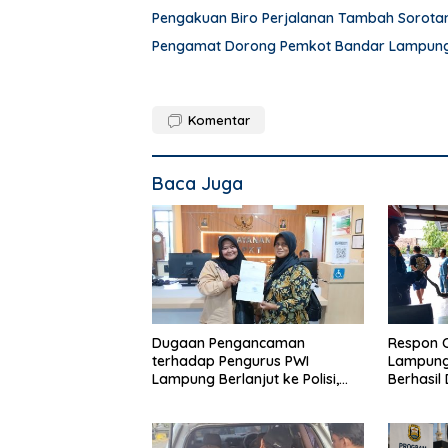
Pengakuan Biro Perjalanan Tambah Sorot
Pengamat Dorong Pemkot Bandar Lampung 
Komentar
Baca Juga
Dugaan Pengancaman
Respon 
terhadap Pengurus PWI
Lampung,
Lampung Berlanjut ke Polisi,
Berhasil
Legislator Soroti Peran Aparat
Rumah 
Lingkungan