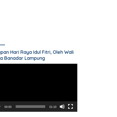
pan Hari Raya Idul Fitri, Oleh Wali
a Banadar Lampung
utar
o
00:00
01:10