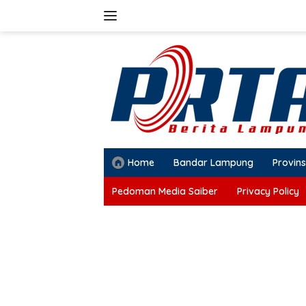
Langsung
ke
konten
Home
Bandar Lampung
Provins
Pedoman Media Saiber
Privacy Policy