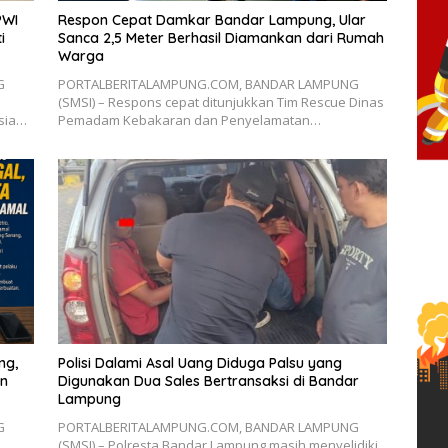
PWI
Respon Cepat Damkar Bandar Lampung, Ular
i
Sanca 2,5 Meter Berhasil Diamankan dari Rumah
Warga
G
PORTALBERITALAMPUNG.COM, BANDAR LAMPUNG
(SMSI) – Respons cepat ditunjukkan Tim Rescue Dinas
esia…
Pemadam Kebakaran dan Penyelamatan…
ng,
Polisi Dalami Asal Uang Diduga Palsu yang
an
Digunakan Dua Sales Bertransaksi di Bandar
Lampung
G
PORTALBERITALAMPUNG.COM, BANDAR LAMPUNG
(SMSI) – Polresta Bandar Lampung masih menyelidiki