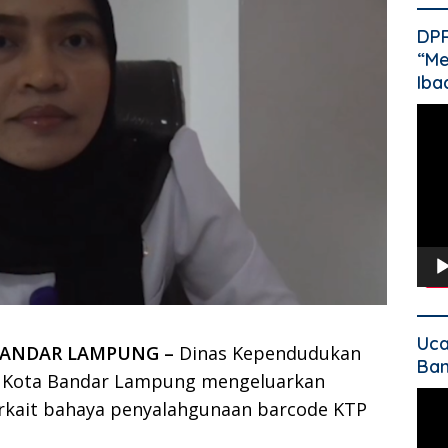
DP
“Me
Iba
Pem
Vide
Uca
BANDAR LAMPUNG –
Dinas Kependudukan
Ban
il) Kota Bandar Lampung mengeluarkan
Pem
rkait bahaya penyalahgunaan barcode KTP
Vide