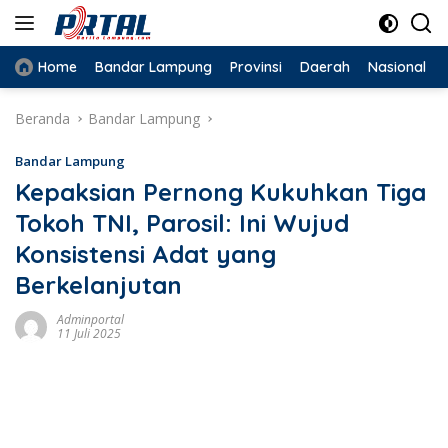
Langsung
ke
konten
Home
Bandar Lampung
Provinsi
Daerah
Nasional
Beranda
Bandar Lampung
Bandar Lampung
Kepaksian Pernong Kukuhkan Tiga
Tokoh TNI, Parosil: Ini Wujud
Konsistensi Adat yang
Berkelanjutan
Adminportal
11 Juli 2025