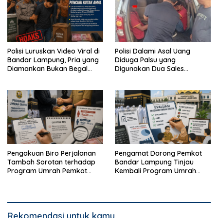
Polisi Luruskan Video Viral di
Polisi Dalami Asal Uang
Bandar Lampung, Pria yang
Diduga Palsu yang
Diamankan Bukan Begal
Digunakan Dua Sales
Melainkan Terduga Pencuri
Bertransaksi di Bandar
Kotak Amal
Lampung
Pengakuan Biro Perjalanan
Pengamat Dorong Pemkot
Tambah Sorotan terhadap
Bandar Lampung Tinjau
Program Umrah Pemkot
Kembali Program Umrah
Bandar Lampung
Gratis
Rekomendasi untuk kamu