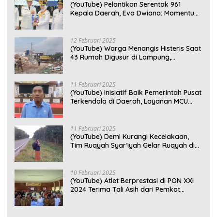
(YouTube) Pelantikan Serentak 961
Kepala Daerah, Eva Dwiana: Momentum
Perkuat Kebersamaan
12 Februari 2025
(YouTube) Warga Menangis Histeris Saat
43 Rumah Digusur di Lampung,
Kompensasi Rp2,5 Juta Dinilai Tak
Layak
11 Februari 2025
(YouTube) Inisiatif Baik Pemerintah Pusat
Terkendala di Daerah, Layanan MCU
Gratis di Bandar Lampung Belum
Optimal
11 Februari 2025
(YouTube) Demi Kurangi Kecelakaan,
Tim Ruqyah Syar’iyah Gelar Ruqyah di
Jalan Ir. Sutami
10 Februari 2025
(YouTube) Atlet Berprestasi di PON XXI
2024 Terima Tali Asih dari Pemkot
Bandar Lampung