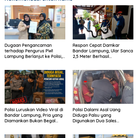
Dugaan Pengancaman
Respon Cepat Damkar
terhadap Pengurus PWI
Bandar Lampung, Ular Sanca
Lampung Berlanjut ke Polisi,
2,5 Meter Berhasil
Legislator Soroti Peran
Diamankan dari Rumah
Aparat Lingkungan
Warga
Polisi Luruskan Video Viral di
Polisi Dalami Asal Uang
Bandar Lampung, Pria yang
Diduga Palsu yang
Diamankan Bukan Begal
Digunakan Dua Sales
Melainkan Terduga Pencuri
Bertransaksi di Bandar
Kotak Amal
Lampung