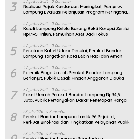
3
5 Agustus 2026
0 Komentar
Realisasi Pajak Kendaraan Meningkat, Pemprov
Lampung Evaluasi Kelanjutan Program Keringanan
PKB
4
5 Agustus 2026
0 Komentar
Kejati Lampung Kelola Barang Bukti Korupsi Senilai
Rp1,145 Triliun, Pemulihan Aset Jadi Fokus
5
5 Agustus 2026
0 Komentar
Penataan Kabel Udara Dimulai, Pemkot Bandar
Lampung Targetkan Kota Lebih Rapi dan Aman
6
4 Agustus 2026
0 Komentar
Polemik Biaya Umrah Pemkot Bandar Lampung
Berlanjut, Publik Desak Rincian Anggaran Dibuka
7
3 Agustus 2026
0 Komentar
Paket Umrah Pemkot Bandar Lampung Rp34,5
Juta, Publik Pertanyakan Dasar Penetapan Harga
8
28 Juli 2026
0 Komentar
Pemkot Bandar Lampung Lantik 96 Pejabat,
Perkuat Birokrasi dan Tingkatkan Pelayanan Publik
9
23 Juli 2026
0 Komentar
Pemkot Bandar Lampung Prioritaskan