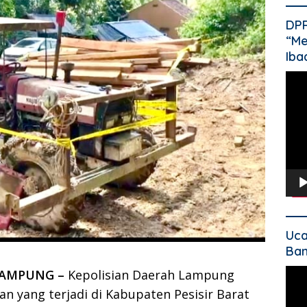
DP
“Me
Iba
Pem
Vide
Uca
Ban
Pem
LAMPUNG –
Kepolisian Daerah Lampung
Vide
n yang terjadi di Kabupaten Pesisir Barat