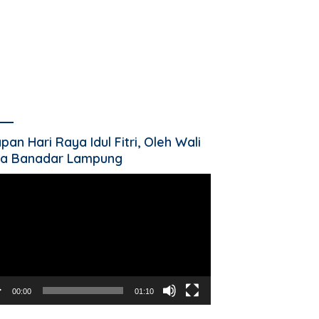
pan Hari Raya Idul Fitri, Oleh Wali
a Banadar Lampung
utar
o
00:00
01:10