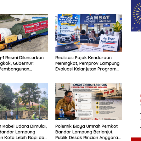
1 Resmi Diluncurkan
Realisasi Pajak Kendaraan
ngkok, Gubernur:
Meningkat, Pemprov Lampung
 Pembangunan
Evaluasi Kelanjutan Program
 Data
Keringanan PKB
 Kabel Udara Dimulai,
Polemik Biaya Umrah Pemkot
Bandar Lampung
Bandar Lampung Berlanjut,
n Kota Lebih Rapi dan
Publik Desak Rincian Anggaran