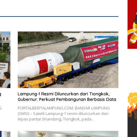
Dibuka
g
Lampung-1 Resmi Diluncurkan dari Tiongkok,
Gubernur: Perkuat Pembangunan Berbasis Data
G
PORTALBERITALAMPUNG.COM, BANDAR LAMPUNG
(SMSI) – Satelit Lampung-1 resmi diluncurkan dari
lepas pantai Shandong, Tiongkok, pada…