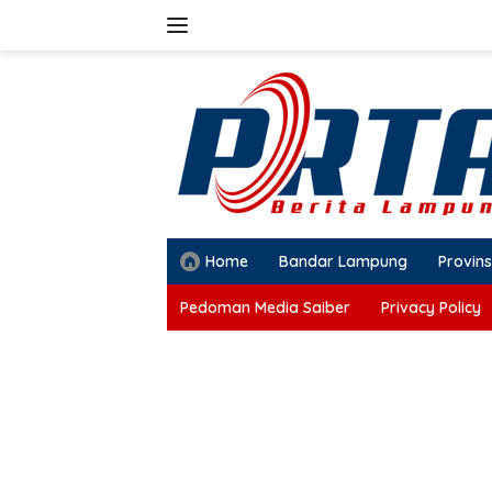
Langsung
ke
konten
Home
Bandar Lampung
Provins
Pedoman Media Saiber
Privacy Policy